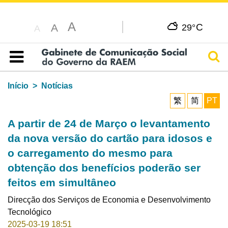
A
C
A
29°
A
Pesq
Índice
Início
Notícias
繁
简
PT
A partir de 24 de Março o levantamento
da nova versão do cartão para idosos e
o carregamento do mesmo para
obtenção dos benefícios poderão ser
feitos em simultâneo
Direcção dos Serviços de Economia e Desenvolvimento
Tecnológico
2025-03-19 18:51