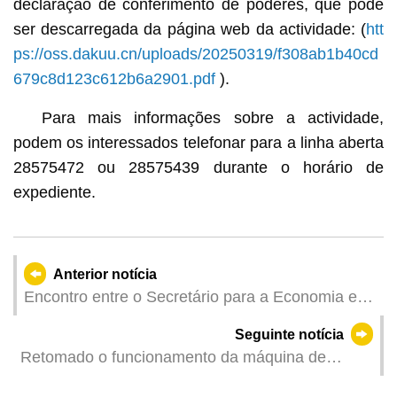
declaração de conferimento de poderes, que pode
ser descarregada da página web da actividade: (
htt
ps://oss.dakuu.cn/uploads/20250319/f308ab1b40cd
679c8d123c612b6a2901.pdf
).
Para mais informações sobre a actividade,
podem os interessados telefonar para a linha aberta
28575472 ou 28575439 durante o horário de
expediente.
Anterior notícia
Encontro entre o Secretário para a Economia e
Finanças, Tai Kin Ip, e a Delegação dos
Seguinte notícia
Embaixadores dos Países de Língua Portuguesa
Retomado o funcionamento da máquina de
na China
levantamento de documentos no Auto-Silo do