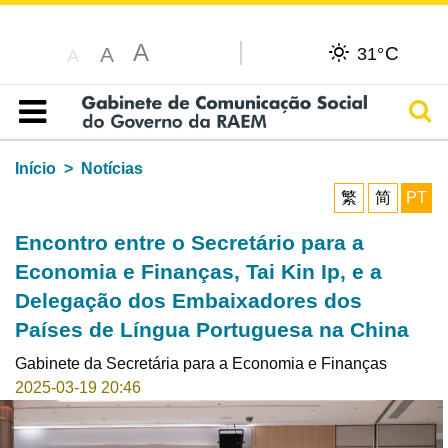
A
C
A
31°
A
Pesq
Índice
Início
Notícias
繁
简
PT
Encontro entre o Secretário para a
Economia e Finanças, Tai Kin Ip, e a
Delegação dos Embaixadores dos
Países de Língua Portuguesa na China
Gabinete da Secretária para a Economia e Finanças
2025-03-19 20:46