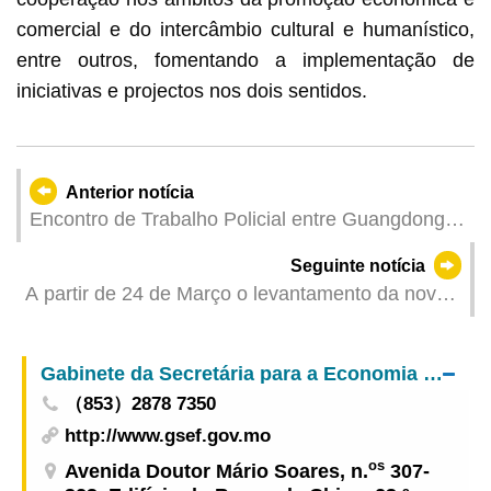
comercial e do intercâmbio cultural e humanístico,
entre outros, fomentando a implementação de
iniciativas e projectos nos dois sentidos.
Anterior notícia
Encontro de Trabalho Policial entre Guangdong e
Macau – Debate sobre o combate à criminalidade
Seguinte notícia
transfronteiriça e cooperação nos trabalhos de
A partir de 24 de Março o levantamento da nova
segurança de grandes eventos
versão do cartão para idosos e o carregamento
do mesmo para obtenção dos benefícios poderão
Gabinete da Secretária para a Economia e Finanças
ser feitos em simultâneo
（853）2878 7350
http://www.gsef.gov.mo
os
Avenida Doutor Mário Soares, n.
307-