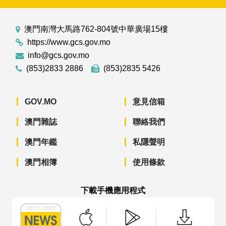
澳門南灣大馬路762-804號中華廣場15樓
https://www.gcs.gov.mo
info@gcs.gov.mo
(853)2833 2886
(853)2835 5426
GOV.MO
意見信箱
澳門雜誌
聯絡我們
澳門年鑑
私隱聲明
澳門相簿
使用條款
下載手機應用程式
澳門政府新聞 APP - App Store 下載
澳門政府新聞 APP - Googl
澳門政府新聞 