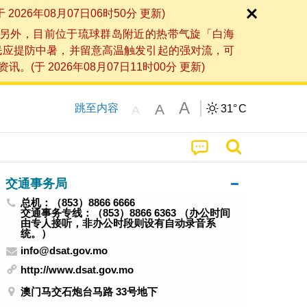
6年08月07日06时50分 更新)
另外，目前位于琉球群岛附近的热带气旋「白海
民应提防中暑，并留意高温触发引起的强对流，可
2026年08月07日11时00分 更新)
A
A
跳至内容
31°
C
A
交通事务局
总机：（853）8866 6666
交通事务专线：（853）8866 6363 （办公时间
由专人接听，非办公时段则设有自动录音系
统。）
info@dsat.gov.mo
http://www.dsat.gov.mo
澳门马交石炮台马路 33号地下