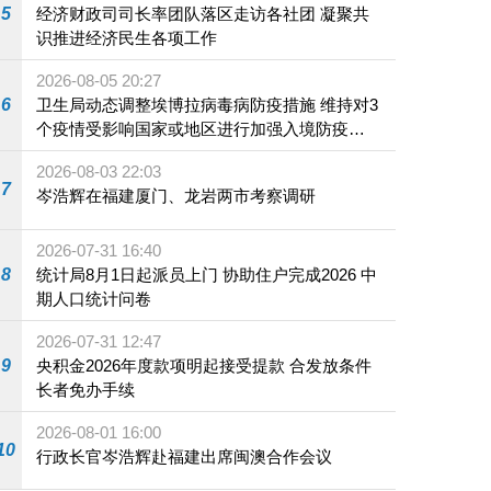
5
经济财政司司长率团队落区走访各社团 凝聚共
识推进经济民生各项工作
2026-08-05 20:27
6
卫生局动态调整埃博拉病毒病防疫措施 维持对3
个疫情受影响国家或地区进行加强入境防疫措
施
2026-08-03 22:03
7
岑浩辉在福建厦门、龙岩两市考察调研
2026-07-31 16:40
8
统计局8月1日起派员上门 协助住户完成2026 中
期人口统计问卷
2026-07-31 12:47
9
央积金2026年度款项明起接受提款 合发放条件
长者免办手续
2026-08-01 16:00
10
行政长官岑浩辉赴福建出席闽澳合作会议