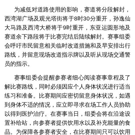
为减低对道路使用的影响，赛道将分段解封，
西湾湖广场及观光塔街将于8时30分重开，孙逸仙
大马路及西湾大桥将于9时重开，东亚运圆形地及
赛道余下路段将于比赛完结后陆续解封。赛事组委
会呼吁市民留意相关临时改道措施和及早安排出行
路线，并留意现场改道指示牌以及听从现场交通警
员的指示。
赛事组委会提醒参赛者细心阅读赛事章程及了
解比赛路线，同时必须因应个人身体状况进行适当
练习和准备。比赛期间应密切留意身体状况，如遇
到身体不适的情况，应立即寻求在场工作人员协助
以得到医护治疗。在赛事当日，组委会将在沿途设
置补给站，向参赛者提供饮用水以及补充能量的食
品。为保障各参赛者安全，在比赛期间只可以饮用