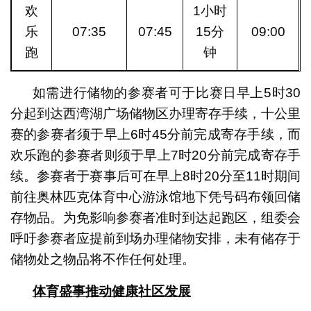
欢
1小时
乐
07:35
07:45
15分
09:00
跑
钟
如需进行储物的参赛者可于比赛日早上5时30
分起到达西湾湖广场储物区办理寄存手续，十公里
赛的参赛者须于早上6时45分前完成寄存手续，而
欢乐跑的参赛者则须于早上7时20分前完成寄存手
续。参赛者于赛事后可在早上8时20分至11时期间
前往奥林匹克体育中心游泳馆地下凭号码布领回储
存物品。为免影响参赛者准时到达起跑区，组委会
呼吁参赛者应提前到场办理储物安排，未有储存于
储物处之物品将不作任何处理。
体育盛事推动健康社区发展