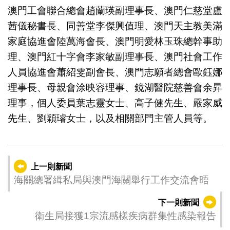
澳門工會聯合總會趙蘭瑛副理事長、澳門仁慈堂盧
茜儀秘書長、同善堂李傑興值理、澳門天主教美滿
家庭協進會陸萬海會長、澳門明愛林玉珠總幹事助
理、澳門紅十字會李家敏副理事長、澳門社會工作
人員協進會蕭紹雯副會長、澳門志願者總會歐鈺娜
理事長、母親會涂映容理事、鏡湖醫院慈善會余昇
理事，個人委員葉志靈女士、高子健先生、嚴家威
先生、劉穎璿女士，以及相關部門主管人員等。
上一則新聞
海關總署緝私局與澳門海關舉行工作交流會晤
下一則新聞
衛生局接獲1宗流感樣疾病群集性感染報告