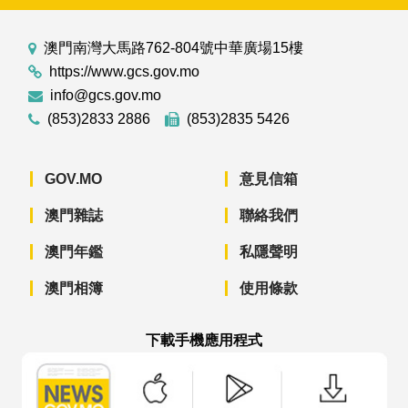
澳門南灣大馬路762-804號中華廣場15樓
https://www.gcs.gov.mo
info@gcs.gov.mo
(853)2833 2886
(853)2835 5426
GOV.MO
意見信箱
澳門雜誌
聯絡我們
澳門年鑑
私隱聲明
澳門相簿
使用條款
下載手機應用程式
澳門政府新聞 APP - App Store 下載
澳門政府新聞 APP - Googl
澳門政府新聞 