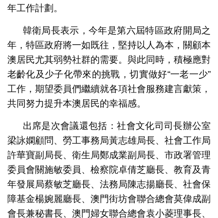
年工作計劃。
韓衛局長表示，今年是第六屆特區政府開局之
年，特區政府將一如既往，堅持以人為本，關顧本
澳居民尤其弱勢社群的需要。與此同時，積極應對
老齡化及少子化帶來的挑戰，切實做好“一老一少”
工作，期望委員們繼續就各項社會服務建言獻策，
共同努力提升本澳居民的幸福感。
出席是次會議還包括：社會文化司司長辦公室
梁詠嫻顧問、勞工事務局黃志雄局長、社會工作局
許華寶副局長、衛生局鄭成業副局長、市政署管理
委員會關施敏委員、檢察院卓倩芝廳長、教育及青
年發展局蔡敏芝廳長、法務局陳志揚廳長、社會保
障基金楊婉麗廳長、澳門街坊會聯合總會莫偉成副
會長兼秘書長、澳門婦女聯合總會袁小菱理事長、