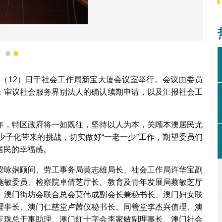
2025年度第一次全体会议
1
2
今（12）日于社会工作局新宝大厦会议室举行。会议由委员
：审议社会服务界别法人的确认续期申请，以及汇报社会工
年，特区政府将一如既往，坚持以人为本，关顾本澳居民尤
少子化带来的挑战，切实做好“一老一少”工作，期望委员们
居民的幸福感。
梁咏娴顾问、劳工事务局黄志雄局长、社会工作局许华宝副
施敏委员、检察院卓倩芝厅长、教育及青年发展局蔡敏芝厅
、澳门街坊会联合总会莫伟成副会长兼秘书长、澳门妇女联
理事长、澳门仁慈堂卢茜仪秘书长、同善堂李杰兴值理、澳
玉珠总干事助理、澳门红十字会李家敏副理事长、澳门社会