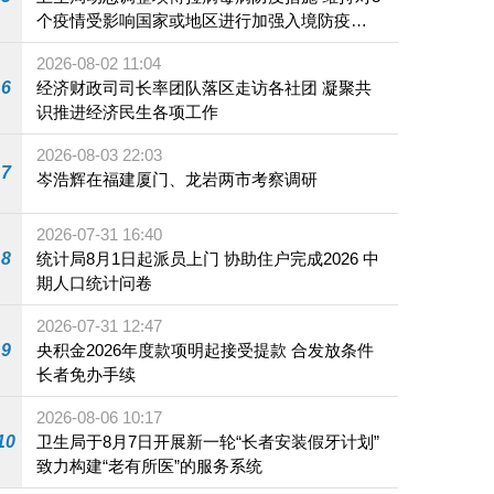
个疫情受影响国家或地区进行加强入境防疫措
施
2026-08-02 11:04
6
经济财政司司长率团队落区走访各社团 凝聚共
识推进经济民生各项工作
2026-08-03 22:03
7
岑浩辉在福建厦门、龙岩两市考察调研
2026-07-31 16:40
8
统计局8月1日起派员上门 协助住户完成2026 中
期人口统计问卷
2026-07-31 12:47
9
央积金2026年度款项明起接受提款 合发放条件
长者免办手续
2026-08-06 10:17
10
卫生局于8月7日开展新一轮“长者安装假牙计划”
致力构建“老有所医”的服务系统