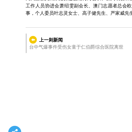
工作人员协进会萧绍雯副会长、澳门志愿者总会欧
事，个人委员叶志灵女士、高子健先生、严家威先
上一则新闻
台中气爆事件受伤女童于仁伯爵综合医院离世