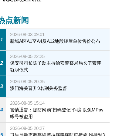
热点新闻
2026-08-03 09:01
1
新城A区A1至A4及A12地段经屋单位售价公布
2026-08-05 22:25
2
保安司司长陈子劲主持治安警察局局长伍素萍
就职仪式
2026-08-05 20:35
3
澳门海关晋升9名副关务监督
2026-08-05 15:14
4
警情通告：提防网购“扫码登记”诈骗 以免MPay
帐号被盗用
2026-08-05 20:27
5
卫生局动态调整埃博拉病毒病防疫措施 维持对3