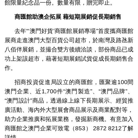
館限量紀念品一份。數量有限，贈完即止。
商匯館助澳企拓展
藉短期展銷促長期銷售
去年“‘澳門好貨’商匯館展銷專場”首度攜商匯館
展商走進澳門大型百貨公司超市，於南灣及路氹新
八佰伴展銷，並撮合雙方後續洽談，部份商品已成
功上架該超市，藉著短期展銷試貨促成長期銷售合
作。
招商投資促進局設立的商匯館，匯聚逾100間
澳門企業、近1,700件“澳門製造”、“澳門品牌”、
“澳門設計”商品，透過線上線下長期展示、經貿推
廣活動、海內外大型展會商品展示及商業配對等，
助力企業推廣和拓展業務，發掘新商機。有意加入
商匯館之澳門企業可致電（853） 2872 8212了解
詳情。