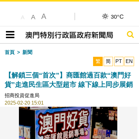
A
C
A
30°
A
搜尋
目錄
首頁
新聞
繁
简
PT
EN
【解鎖三個“首次”】商匯館過百款“澳門好
貨”走進民生區大型超市 線下線上同步展銷
招商投資促進局
2025-02-20 15:01