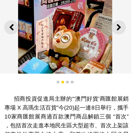
上一則
下一
1
2
3
4
招商投資促進局主辦的“‘澳門好貨’商匯館展銷
專場 X 高瑪生活百貨”今(20)起一連8日舉行，攜手
10家商匯館展商過百款澳門商品解鎖三個 “首次”
商匯館過百款澳門好貨於2月20至27日在高瑪生活百貨展
銷
，包括首次走進本地民生區大型超市、首次上架該