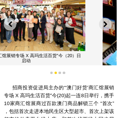
上一则
下一
1
2
3
4
招商投资促进局主办的“‘澳门好货’商汇馆展销
专场 X 高玛生活百货”今(20)起一连8日举行，携手
10家商汇馆展商过百款澳门商品解锁三个 “首次”
商汇馆过百款澳门好货于2月20至27日在高玛生活百货展
销
，包括首次走进本地民生区大型超市、首次上架该