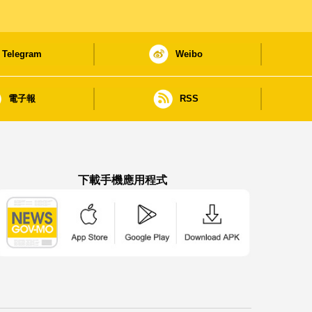
Telegram
Weibo
電子報
RSS
下載手機應用程式
澳門政府新聞 APP - App Store 下載
澳門政府新聞 APP - Google Pla
澳門政府新聞 APP -