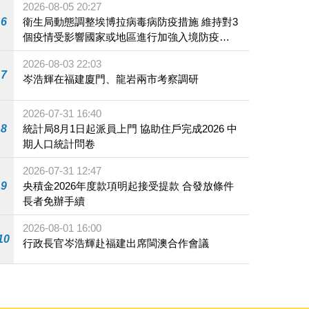
2026-08-05 20:27
6
衛生局動態調整埃博拉病毒病防疫措施 維持對3
個疫情受影響國家或地區進行加強入境防疫措
施
2026-08-03 22:03
7
岑浩輝在福建廈門、龍岩兩市考察調研
2026-07-31 16:40
8
統計局8月1日起派員上門 協助住戶完成2026 中
期人口統計問卷
2026-07-31 12:47
9
央積金2026年度款項明起接受提款 合發放條件
長者免辦手續
2026-08-01 16:00
10
行政長官岑浩輝赴福建出席閩澳合作會議