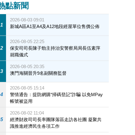
熱點新聞
2026-08-03 09:01
1
新城A區A1至A4及A12地段經屋單位售價公佈
2026-08-05 22:25
2
保安司司長陳子勁主持治安警察局局長伍素萍
就職儀式
2026-08-05 20:35
3
澳門海關晉升9名副關務監督
2026-08-05 15:14
4
警情通告：提防網購“掃碼登記”詐騙 以免MPay
帳號被盜用
2026-08-02 11:04
5
經濟財政司司長率團隊落區走訪各社團 凝聚共
識推進經濟民生各項工作