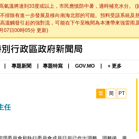
將達到33度或以上，市民應慎防中暑，適時補充水分。 (於 202
不排除有進一步發展及移向南海北部的可能。預料受該系統及
高溫觸發引起的強對流，可能在下午至晚間為本澳帶來強雷雨
07日00時05分 更新)
專題新聞
專題特寫
GOV.MO
+ 更多
繁
简
PT
主任
管理委員會和執行委員會成員日前已作出調整。調整後，廣