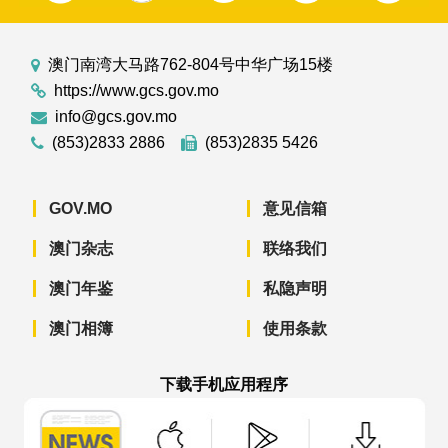
澳门南湾大马路762-804号中华广场15楼
https://www.gcs.gov.mo
info@gcs.gov.mo
(853)2833 2886
(853)2835 5426
GOV.MO
意见信箱
澳门杂志
联络我们
澳门年鉴
私隐声明
澳门相簿
使用条款
下载手机应用程序
澳门政府新闻 APP - App Store 下载
澳门政府新闻 APP - Googl
澳门政府新闻 