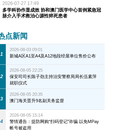
2026-07-27 17:49
多学科协作显成效 协和澳门医学中心首例紧急冠
脉介入手术救治心源性猝死患者
热点新闻
2026-08-03 09:01
1
新城A区A1至A4及A12地段经屋单位售价公布
2026-08-05 22:25
2
保安司司长陈子劲主持治安警察局局长伍素萍
就职仪式
2026-08-05 20:35
3
澳门海关晋升9名副关务监督
2026-08-05 15:14
4
警情通告：提防网购“扫码登记”诈骗 以免MPay
帐号被盗用