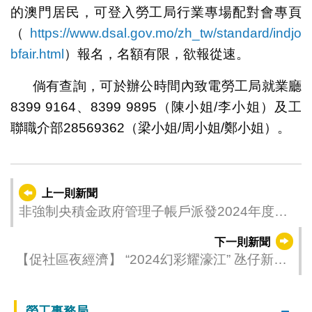
的澳門居民，可登入勞工局行業專場配對會專頁
（
https://www.dsal.gov.mo/zh_tw/standard/indjo
bfair.html
）報名，名額有限，欲報從速。
倘有查詢，可於辦公時間內致電勞工局就業廳
8399 9164、8399 9895（陳小姐/李小姐）及工
聯職介部28569362（梁小姐/周小姐/鄭小姐）。
上一則新聞
非強制央積金政府管理子帳戶派發2024年度收
益 年利率約4.43%
下一則新聞
【促社區夜經濟】 “2024幻彩耀濠江” 氹仔新主
題光雕表演(18日) 上畫 本地作品發光發亮
勞工事務局