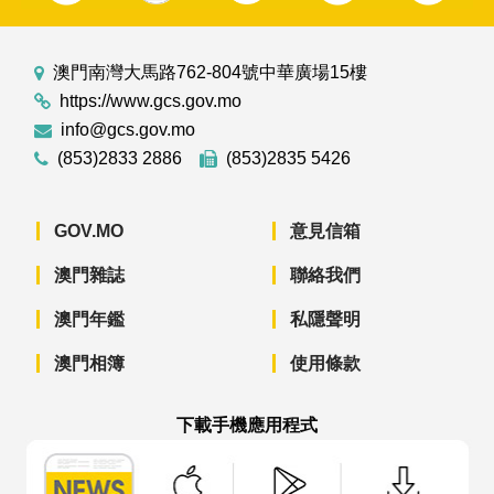
澳門南灣大馬路762-804號中華廣場15樓
https://www.gcs.gov.mo
info@gcs.gov.mo
(853)2833 2886
(853)2835 5426
GOV.MO
意見信箱
澳門雜誌
聯絡我們
澳門年鑑
私隱聲明
澳門相簿
使用條款
下載手機應用程式
澳門政府新聞 APP - App Store 下載
澳門政府新聞 APP - Googl
澳門政府新聞 