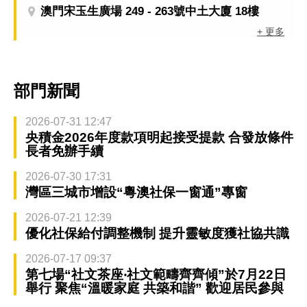
澳門宋玉生廣場 249 - 263號中土大廈 18樓
+ 更多
部門新聞
2026-07-31 12:47
央積金2026年度款項明起接受提款 合發放條件
長者免辦手續
2026-07-30 17:31
灣區三城市增設“粵澳社保一窗通”專窗
2026-07-21 12:39
優化社保給付調整機制 提升靈敏度獲社協共識
2026-07-17 09:37
第七場“社文茶座‧社文範疇齊齊傾”於7月22日
舉行 聚焦“溫暖家庭 共築和諧” 歡迎居民參與