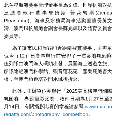
北斗星航海賽事管理董事長馬文偉、世界帆船對抗
巡迴賽執行董事詹姆斯·普萊曾斯(James
Pleasance)、海事及水務局海事活動廳廳長黃文
濤、澳門風帆船總會副會長蘇光輝以及體育委員會
委員等。
為了讓市民和旅客能近距離觀賞賽事，主辦單
位今（12）日賽事舉行前安排了一眾參賽帆船隊
伍列隊由澳門漁人碼頭出發，展開海上巡遊之旅。
船隊途經澳門科學館、觀音蓮花苑、嘉樂庇總督大
橋，至澳門旅遊塔對開水域後折返。
此外，主辦單位亦舉行「2025美高梅澳門國際
帆船賽」專題攝影比賽，收件日期為1月27日至2
月14日，有關攝影比賽的章程請參閱
www.macao
regatta.com/photography_competition
。