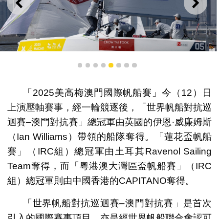
上一則
下一
1
2
3
4
5
6
7
8
英國的伊恩·威廉姆斯（Ian Williams）於世界帆船對抗巡
「2025美高梅澳門國際帆船賽」今（12）日
迴賽–澳門對抗賽掄元
上演壓軸賽事，經一輪競逐後，「世界帆船對抗巡
迴賽–澳門對抗賽」總冠軍由英國的伊恩·威廉姆斯
（Ian Williams）帶領的船隊奪得。「蓮花盃帆船
賽」（IRC組）總冠軍由土耳其Ravenol Sailing
Team奪得，而「粵港澳大灣區盃帆船賽」（IRC
組）總冠軍則由中國香港的CAPITANO奪得。
「世界帆船對抗巡迴賽–澳門對抗賽」是首次
引入的國際賽事項目，亦是經世界帆船聯合會認可