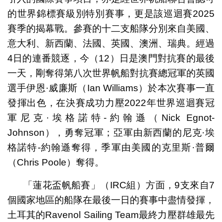
的世界錦標賽級別特別賽事，更是該巡迴賽2025
賽季的揭幕戰。參賽的十二支船隊分別來自美國、
意大利、新西蘭、法國、英國、澳洲、瑞典。經過
4日的連番競逐，今（12）日是澳門對抗賽的最後
一天，剛奪得第八次世界帆船對抗賽總冠軍的英國
選手伊恩·威廉斯（Ian Williams）於本次賽事一直
發揮出色，在決賽成功力壓2022年世界巡迴賽冠
軍尼克·埃格諾特-約翰遜（Nick Egnot-
Johnson），勇奪冠軍；亞軍由新西蘭的尼克·埃
格諾特-約翰遜奪得，季軍由美國的克里斯·普爾
（Chris Poole）奪得。
「蓮花盃帆船賽」（IRC組）方面，9支來自7
個國家地區的船隊在最後一日的賽事中盡情發揮，
土耳其的Ravenol Sailing Team最終力壓群雄最先