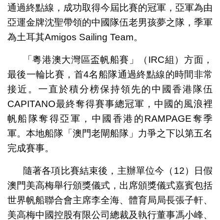
通過終點線，成功取得今屆比賽的冠軍，亞軍為由
亞運金牌沈聖帶領的中國隊伍老男孩夢之隊，季軍
為土耳其Amigos Sailing Team。
「粵港澳大灣區盃帆船賽」（IRC組）方面，
最後一輪比賽，首4名船隊通過終點線的時間非常
接近。一直於積分榜保持領先的中國香港隊伍
CAPITANO最終奪得賽事總冠軍，中國的風浪裡
帆船隊奪得亞軍，中國香港的RAMPAGE奪季
軍。本地船隊「澳門老閘船隊」力爭之下以第五名
完成賽事。
隨著各項比賽結束後，主辦單位今（12）日假
澳門美高梅舉行頒獎儀式，出席頒獎儀式嘉賓包括
世界帆船聯合會主席李全海、體育局局長張子軒、
美高梅中國控股有限公司總裁及執行董事馮小峰、