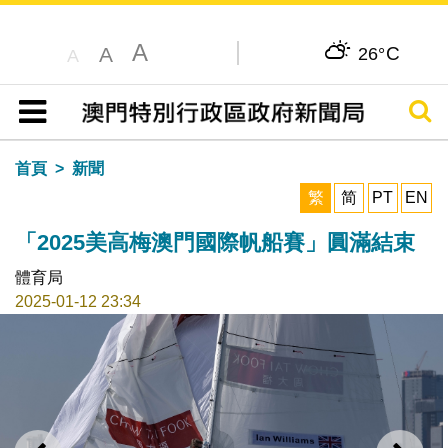
A
C
A
26°
A
搜尋
目錄
首頁
新聞
繁
简
PT
EN
「2025美高梅澳門國際帆船賽」圓滿結束
體育局
2025-01-12 23:34