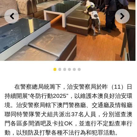
上一則
下一
治安警察局持續開展“冬防行動2025”
1
2
3
4
5
6
在警察總局統籌下，治安警察局於昨（11）日
持續開展“冬防行動2025”，以維護本澳良好治安環
境。治安警察局轄下澳門警務廳、交通廳及情報廳
聯同特警隊警犬組共派出37名人員，分別巡查澳
門各區多間酒吧及卡拉OK，並進行不定點查車行
動，以預防及打擊各種不法行為和犯罪活動。