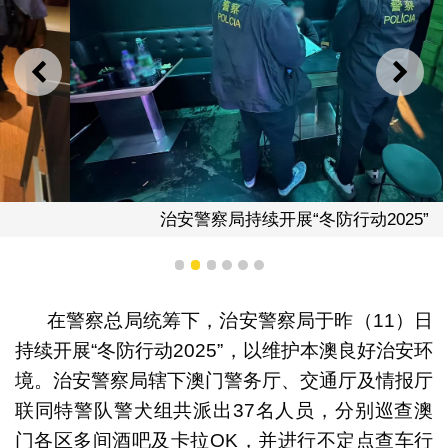
上一则
下一
治安警察局持续开展“冬防行动2025”
1
2
3
4
5
6
在警察总局统筹下，治安警察局于昨（11）日
持续开展“冬防行动2025”，以维护本澳良好治安环
境。治安警察局辖下澳门警务厅、交通厅及情报厅
联同特警队警犬组共派出37名人员，分别巡查澳
门各区多间酒吧及卡拉OK，并进行不定点查车行