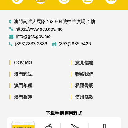
澳門南灣大馬路762-804號中華廣場15樓
https://www.gcs.gov.mo
info@gcs.gov.mo
(853)2833 2886
(853)2835 5426
GOV.MO
意見信箱
澳門雜誌
聯絡我們
澳門年鑑
私隱聲明
澳門相簿
使用條款
下載手機應用程式
澳門政府新聞 APP - App Store 下載
澳門政府新聞 APP - Googl
澳門政府新聞 