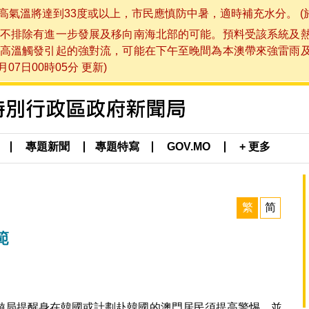
將達到33度或以上，市民應慎防中暑，適時補充水分。 (於 202
不排除有進一步發展及移向南海北部的可能。預料受該系統及
高溫觸發引起的強對流，可能在下午至晚間為本澳帶來強雷雨
07日00時05分 更新)
專題新聞
專題特寫
GOV.MO
+ 更多
繁
简
範
遊局提醒身在韓國或計劃赴韓國的澳門居民須提高警惕，並