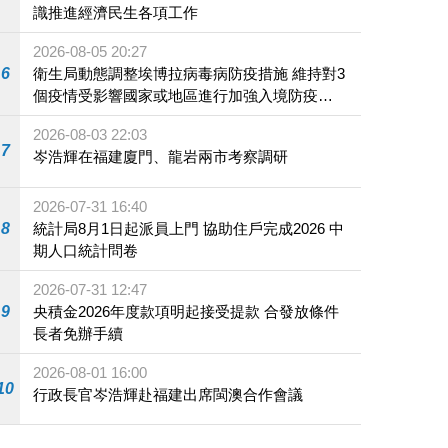
識推進經濟民生各項工作
2026-08-05 20:27
6
衛生局動態調整埃博拉病毒病防疫措施 維持對3
個疫情受影響國家或地區進行加強入境防疫措
施
2026-08-03 22:03
7
岑浩輝在福建廈門、龍岩兩市考察調研
2026-07-31 16:40
8
統計局8月1日起派員上門 協助住戶完成2026 中
期人口統計問卷
2026-07-31 12:47
9
央積金2026年度款項明起接受提款 合發放條件
長者免辦手續
2026-08-01 16:00
10
行政長官岑浩輝赴福建出席閩澳合作會議