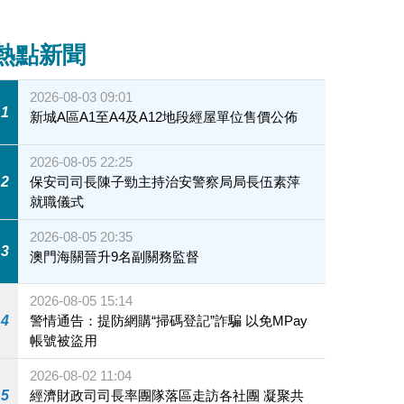
熱點新聞
2026-08-03 09:01
1
新城A區A1至A4及A12地段經屋單位售價公佈
2026-08-05 22:25
2
保安司司長陳子勁主持治安警察局局長伍素萍
就職儀式
2026-08-05 20:35
3
澳門海關晉升9名副關務監督
2026-08-05 15:14
4
警情通告：提防網購“掃碼登記”詐騙 以免MPay
帳號被盜用
2026-08-02 11:04
5
經濟財政司司長率團隊落區走訪各社團 凝聚共