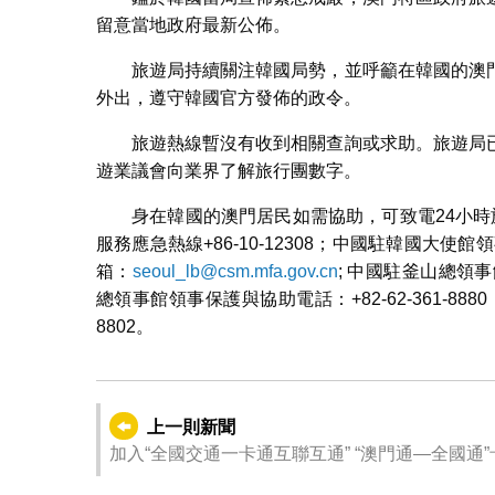
留意當地政府最新公佈。
旅遊局持續關注韓國局勢，並呼籲在韓國的澳
外出，遵守韓國官方發佈的政令。
旅遊熱線暫沒有收到相關查詢或求助。旅遊局
遊業議會向業界了解旅行團數字。
身在韓國的澳門居民如需協助，可致電24小時旅遊熱
服務應急熱線+86-10-12308；中國駐韓國大使館領
箱：
seoul_lb@csm.mfa.gov.cn
; 中國駐釜山總領事館
總領事館領事保護與協助電話：+82-62-361-888
8802。
上一則新聞
加入“全國交通一卡通互聯互通” “澳門通—全國通