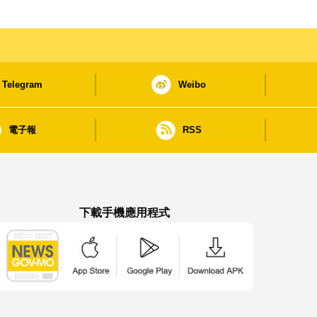
Telegram
Weibo
電子報
RSS
下載手機應用程式
澳門政府新聞 APP - App Store 下載
澳門政府新聞 APP - Google Pla
澳門政府新聞 APP -