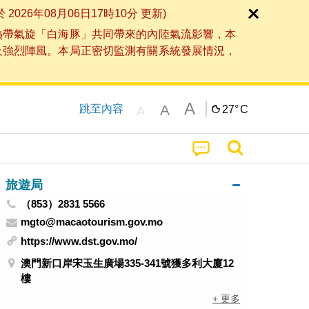
6年08月06日17時10分 更新)
熱帶氣旋「白海豚」共同帶來的內陸氣流影響，本
及強烈陣風。本局正密切監測有關系統發展情況，
A
A
跳至內容
27°
C
A
旅遊局
（853）2831 5566
mgto@macaotourism.gov.mo
https://www.dst.gov.mo/
澳門新口岸宋玉生廣場335-341號獲多利大廈12
樓
+ 更多