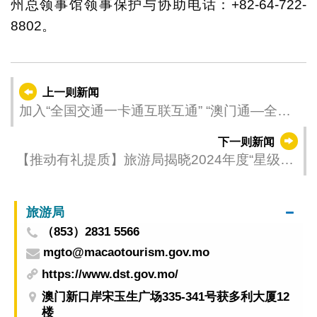
州总领事馆领事保护与协助电话：+82-64-722-
8802。
上一则新闻
加入“全国交通一卡通互联互通” “澳门通—全国
通”卡畅通全国搭乘公交
下一则新闻
【推动有礼提质】旅游局揭晓2024年度“星级旅
游服务认可计划”餐饮及旅行社两界别奖项
旅游局
（853）2831 5566
mgto@macaotourism.gov.mo
https://www.dst.gov.mo/
澳门新口岸宋玉生广场335-341号获多利大厦12
楼