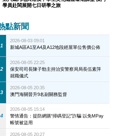
學員赴閩展開七日研學之旅
熱點新聞
2026-08-03 09:01
1
新城A區A1至A4及A12地段經屋單位售價公佈
2026-08-05 22:25
2
保安司司長陳子勁主持治安警察局局長伍素萍
就職儀式
2026-08-05 20:35
3
澳門海關晉升9名副關務監督
2026-08-05 15:14
4
警情通告：提防網購“掃碼登記”詐騙 以免MPay
帳號被盜用
2026-08-05 20:27