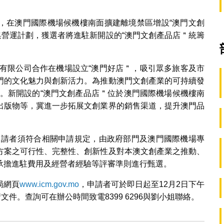
，在澳門國際機場候機樓南面擴建離境禁區增設“澳門文創
徵集營運計劃，獲選者將進駐新開設的“澳門文創產品店＂統籌
份有限公司合作在機場設立“澳門好店＂，吸引眾多旅客及市
門的文化魅力與創新活力。為推動澳門文創產業的可持續發
劃。新開設的“澳門文創產品店＂位於澳門國際機場候機樓南
出版物等，冀進一步拓展文創業界的銷售渠道，提升澳門品
申請者須符合相關申請規定，由政府部門及澳門國際機場專
方案之可行性、完整性、創新性及對本澳文創產業之推動、
承擔進駐費用及經營者經驗等評審準則進行甄選。
局網頁
www.icm.gov.mo
，申請者可於即日起至12月2日下午
件。查詢可在辦公時間致電8399 6296與劉小姐聯絡。