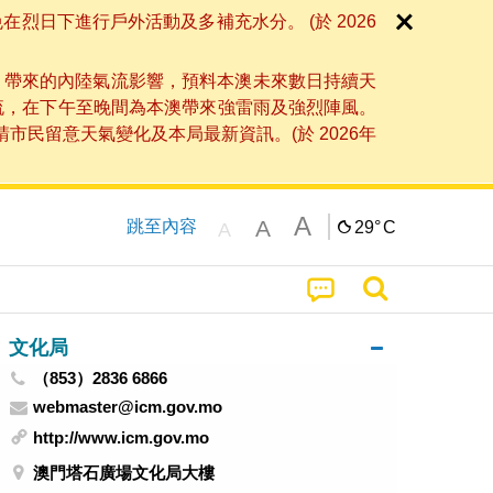
日下進行戶外活動及多補充水分。 (於 2026
」帶來的內陸氣流影響，預料本澳未來數日持續天
流，在下午至晚間為本澳帶來強雷雨及強烈陣風。
民留意天氣變化及本局最新資訊。(於 2026年
A
A
跳至內容
29°
C
A
文化局
（853）2836 6866
webmaster@icm.gov.mo
http://www.icm.gov.mo
澳門塔石廣場文化局大樓