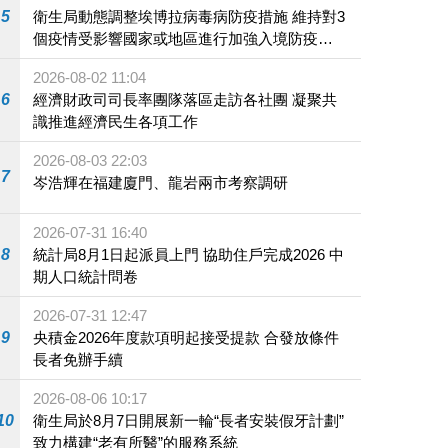
5
衛生局動態調整埃博拉病毒病防疫措施 維持對3
個疫情受影響國家或地區進行加強入境防疫措
施
2026-08-02 11:04
6
經濟財政司司長率團隊落區走訪各社團 凝聚共
識推進經濟民生各項工作
2026-08-03 22:03
7
岑浩輝在福建廈門、龍岩兩市考察調研
2026-07-31 16:40
8
統計局8月1日起派員上門 協助住戶完成2026 中
期人口統計問卷
2026-07-31 12:47
9
央積金2026年度款項明起接受提款 合發放條件
長者免辦手續
2026-08-06 10:17
10
衛生局於8月7日開展新一輪“長者安裝假牙計劃”
致力構建“老有所醫”的服務系統