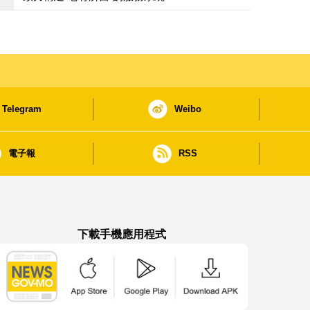
Telegram
Weibo
電子報
RSS
下載手機應用程式
澳門政府新聞 APP - App Store 下載
澳門政府新聞 APP - Google Pla
澳門政府新聞 APP -