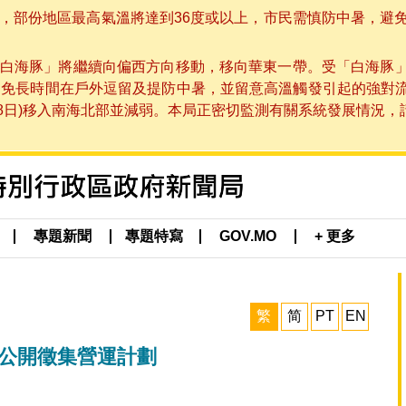
部份地區最高氣溫將達到36度或以上，市民需慎防中暑，避免在烈
白海豚」將繼續向偏西方向移動，移向華東一帶。受「白海豚
避免長時間在戶外逗留及提防中暑，並留意高溫觸發引起的強對
8日)移入南海北部並減弱。本局正密切監測有關系統發展情況，請市
專題新聞
專題特寫
GOV.MO
+ 更多
繁
简
PT
EN
 公開徵集營運計劃