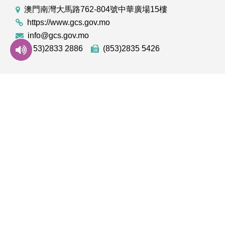
澳門南灣大馬路762-804號中華廣場15樓
https://www.gcs.gov.mo
info@gcs.gov.mo
(853)2833 2886
(853)2835 5426
GOV.MO
意見信箱
澳門雜誌
聯絡我們
澳門年鑑
私隱聲明
澳門相簿
使用條款
下載手機應用程式
澳門政府新聞 APP - App Store 下載
澳門政府新聞 APP - Googl
澳門政府新聞 