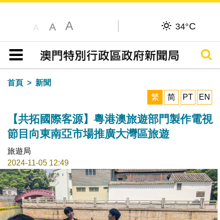
A
C
A
34°
A
搜尋
目錄
首頁
新聞
繁
简
PT
EN
【共拓國際客源】粵港澳旅遊部門製作電視
節目向東南亞市場推廣大灣區旅遊
旅遊局
2024-11-05 12:49