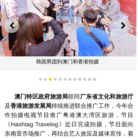
上一则
下一
韩国男团到澳门和香港拍摄
1
2
3
4
5
6
7
8
9
10
11
12
澳门特区政府旅游局
联同
广东省文化和旅游厅
及
香港旅游发展局
持续推进联合推广工作，今年合
作拍摄电视节目推广粤港澳大湾区旅游，节目
《Hashtag Travelog》近日完成拍摄，节目面向
东南亚市场推广，再结合艺人效应及媒体宣传，着