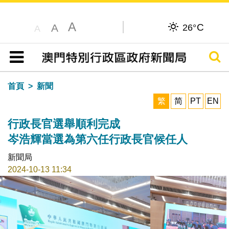
A
C
A
26°
A
搜尋
目錄
首頁
新聞
繁
简
PT
EN
行政長官選舉順利完成
岑浩輝當選為第六任行政長官候任人
新聞局
2024-10-13 11:34