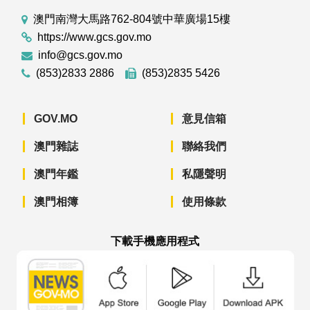
澳門南灣大馬路762-804號中華廣場15樓
https://www.gcs.gov.mo
info@gcs.gov.mo
(853)2833 2886
(853)2835 5426
GOV.MO
意見信箱
澳門雜誌
聯絡我們
澳門年鑑
私隱聲明
澳門相簿
使用條款
下載手機應用程式
澳門政府新聞 APP - App Store 下載
澳門政府新聞 APP - Googl
澳門政府新聞 