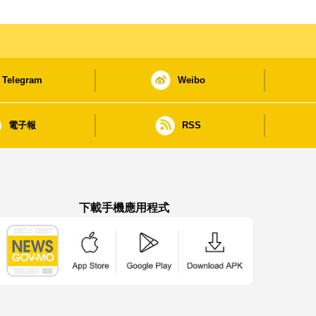
Telegram
Weibo
電子報
RSS
下載手機應用程式
澳門政府新聞 APP - App Store 下載
澳門政府新聞 APP - Google Pla
澳門政府新聞 APP -