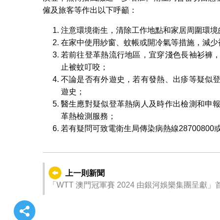
僱及旅客等作出以下呼籲：
注意環境衛生，清除工作地點和家居周圍環境
在家中使用紗窗、蚊帳或開冷氣等措施，減少
若前往登革熱流行地區，宜穿淺色長袖衫褲
止被蚊叮咬；
不論是否有外遊史，若有發熱、出疹等疑似
遊史；
醫生應對疑似登革熱病人及時作出檢測和申
革熱檢測服務；
若有疑問可致電衛生局傳染病熱線2870080
上一則新聞
「WTT 澳門冠軍賽 2024 由銀河娛樂集團呈獻