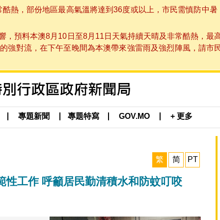
非常酷熱，部份地區最高氣溫將達到36度或以上，市民需慎防中暑
，預料本澳8月10日至8月11日天氣持續天晴及非常酷熱，最
強對流，在下午至晚間為本澳帶來強雷雨及強烈陣風，請市民留意
專題新聞
專題特寫
GOV.MO
+ 更多
繁
简
PT
範性工作 呼籲居民勤清積水和防蚊叮咬