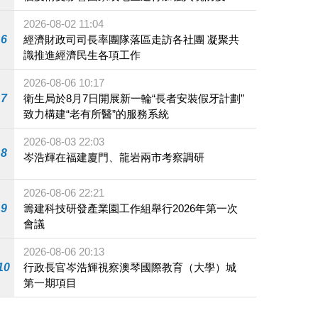
施
2026-08-02 11:04
6
經濟財政司司長率團隊落區走訪各社團 凝聚共
識推進經濟民生各項工作
2026-08-06 10:17
7
衛生局於8月7日開展新一輪“長者安裝假牙計劃”
致力構建“老有所醫”的服務系統
2026-08-03 22:03
8
岑浩輝在福建廈門、龍岩兩市考察調研
2026-08-06 22:21
9
籌建科技研發產業園工作組舉行2026年第一次
會議
2026-08-06 20:13
10
行政長官岑浩輝視察澳琴國際教育（大學）城
第一期項目