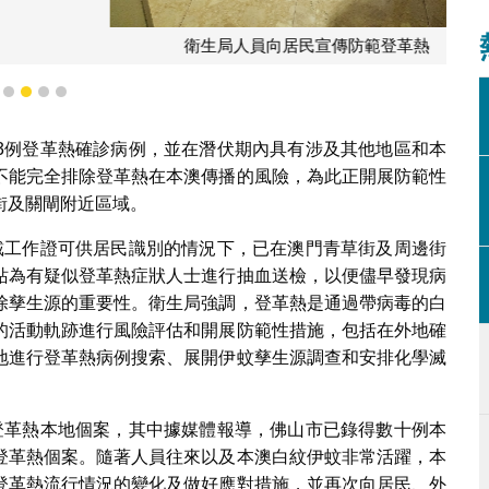
向居民宣傳防範登革熱
1
2
3
4
5
3例登革熱確診病例，並在潛伏期內具有涉及其他地區和本
不能完全排除登革熱在本澳傳播的風險，為此正開展防範性
街及關閘附近區域。
戴工作證可供居民識別的情況下，已在澳門青草街及周邊街
站為有疑似登革熱症狀人士進行抽血送檢，以便儘早發現病
除孳生源的重要性。衛生局強調，登革熱是通過帶病毒的白
的活動軌跡進行風險評估和開展防範性措施，包括在外地確
地進行登革熱病例搜索、展開伊蚊孳生源調查和安排化學滅
登革熱本地個案，其中據媒體報導，佛山市已錄得數十例本
登革熱個案。隨著人員往來以及本澳白紋伊蚊非常活躍，本
登革熱流行情況的變化及做好應對措施，並再次向居民、外