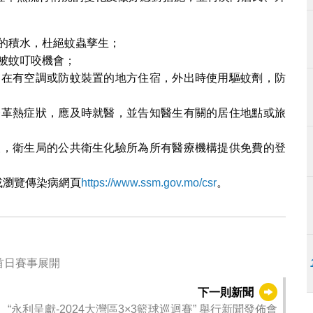
的積水，杜絕蚊蟲孳生；
被蚊叮咬機會；
，在有空調或防蚊裝置的地方住宿，外出時使用驅蚊劑，防
登革熱症狀，應及時就醫，並告知醫生有關的居住地點或旅
報，衛生局的公共衛生化驗所為所有醫療機構提供免費的登
0或瀏覽傳染病網頁
https://www.ssm.gov.mo/csr
。
」首日賽事展開
下一則新聞
“永利呈獻-2024大灣區3×3籃球巡迴賽” 舉行新聞發佈會