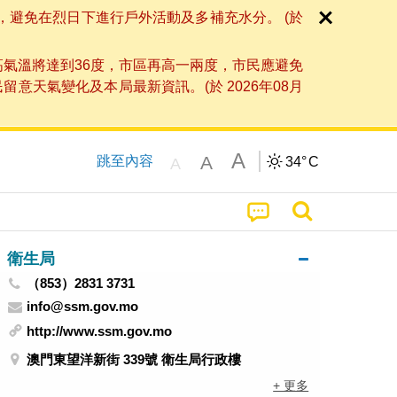
，避免在烈日下進行戶外活動及多補充水分。 (於
高氣溫將達到36度，市區再高一兩度，市民應避免
天氣變化及本局最新資訊。(於 2026年08月
A
A
跳至內容
34°
C
A
衛生局
（853）2831 3731
info@ssm.gov.mo
http://www.ssm.gov.mo
澳門東望洋新街 339號 衛生局行政樓
+ 更多