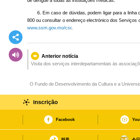
de dengue a todas as instituições médicas.
6. Em caso de dúvidas, podem ligar para a linha
800 ou consultar o endereço electrónico dos Serviço
www.ssm.gov.mo/csr
.
Anterior notícia
Visita dos serviços interdepartamentais às associaçõe
de pessoas e o trânsito durante os feriados do Dia Na
O Fundo de Desenvolvimento da Cultura e a Universi
formação para o sector cultural e criativo
Inscrição
Facebook
You
抖音
今