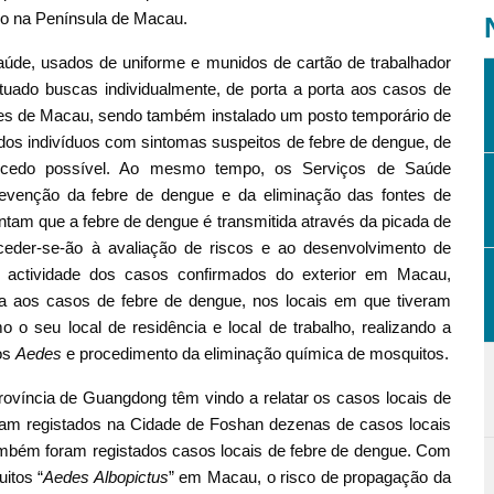
co na Península de Macau.
Saúde, usados de uniforme e munidos de cartão de trabalhador
ectuado buscas individualmente, de porta a porta aos casos de
tes de Macau, sendo também instalado um posto temporário de
 dos indivíduos com sintomas suspeitos de febre de dengue, de
cedo possível. Ao mesmo tempo, os Serviços de Saúde
revenção da febre de dengue e da eliminação das fontes de
ntam que a febre de dengue é transmitida através da picada de
oceder-se-ão à avaliação de riscos e ao desenvolvimento de
 actividade dos casos confirmados do exterior em Macau,
rta aos casos de febre de dengue, nos locais em que tiveram
o seu local de residência e local de trabalho, realizando a
tos
Aedes
e procedimento da eliminação química de mosquitos.
ovíncia de Guangdong têm vindo a relatar os casos locais de
ram registados na Cidade de Foshan dezenas de casos locais
mbém foram registados casos locais de febre de dengue. Com
itos “
Aedes Albopictus
” em Macau, o risco de propagação da