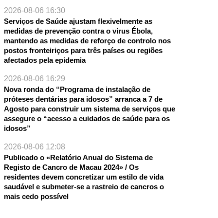
2026-08-06 16:30
NTE
Serviços de Saúde ajustam flexivelmente as
medidas de prevenção contra o vírus Ébola,
mantendo as medidas de reforço de controlo nos
postos fronteiriços para três países ou regiões
afectados pela epidemia
2026-08-06 16:29
Nova ronda do “Programa de instalação de
próteses dentárias para idosos” arranca a 7 de
Agosto para construir um sistema de serviços que
assegure o “acesso a cuidados de saúde para os
idosos”
2026-08-06 12:08
Publicado o «Relatório Anual do Sistema de
Registo de Cancro de Macau 2024» / Os
residentes devem concretizar um estilo de vida
saudável e submeter-se a rastreio de cancros o
mais cedo possível