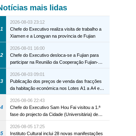
Notícias mais lidas
2026-08-03 23:12
1
Chefe do Executivo realiza visita de trabalho a
Xiamen e a Longyan na província de Fujian
2026-08-01 16:00
2
Chefe do Executivo desloca-se a Fujian para
participar na Reunião da Cooperação Fujian-
Macau
2026-08-03 09:01
3
Publicação dos preços de venda das fracções
da habitação económica nos Lotes A1 a A4 e
A12 da Zona A dos Novos Aterros
2026-08-06 22:43
4
Chefe do Executivo Sam Hou Fai visitou a 1.ª
fase do projecto da Cidade (Universitária) de
Educação Internacional de Macau e Hengqin
2026-08-05 17:25
5
Instituto Cultural inclui 28 novas manifestações