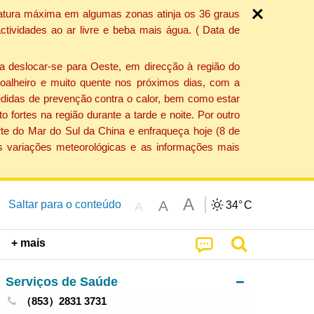
ratura máxima em algumas zonas atinja os 36 graus
tividades ao ar livre e beba mais água. ( Data de
a deslocar-se para Oeste, em direcção à região do
 soalheiro e muito quente nos próximos dias, com a
edidas de prevenção contra o calor, bem como estar
fortes na região durante a tarde e noite. Por outro
rte do Mar do Sul da China e enfraqueça hoje (8 de
s variações meteorológicas e as informações mais
A
A
Saltar para o conteúdo
34°
C
A
+ mais
Serviços de Saúde
（853）2831 3731