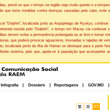
dias, prevê-se que o tempo na região seja muito quente e a tempe
ão que tome medidas contra doenças causadas pelo calor, evite ac
 “Dolphin”, localizada junto ao Arquipélago de Ryukyu, continue 
ntinental trazida pelo “Dolphin”, o tempo em Macau vai continuar
dãos devem evitar a permanência prolongada ao ar livre e tomar m
ras, que poderá provocar aguaceiros, trovoadas e rajadas de vento 
e, localizada perto da Ilha de Hainan se desloque para a parte No
ferido sistema, pelo que, apela-se à população que acompanhe a
Infografia
Dossiers
Reportagens
GOV.MO
繁
简
PT