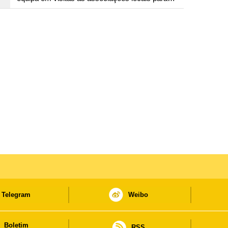
consolidar consensos e promover os trabalhos
nas áreas económica e social
Telegram
Weibo
Boletim
RSS