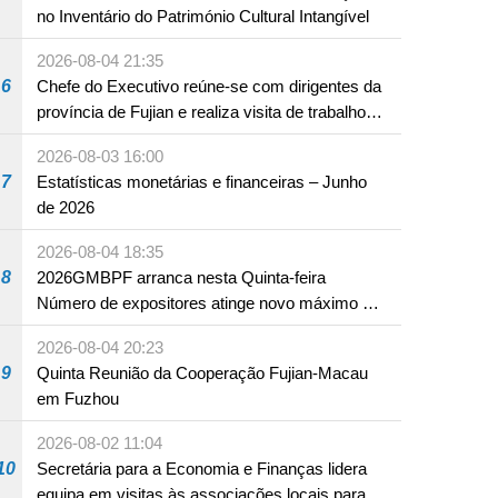
no Inventário do Património Cultural Intangível
2026-08-04 21:35
6
Chefe do Executivo reúne-se com dirigentes da
província de Fujian e realiza visita de trabalho
em Fuzhou
2026-08-03 16:00
7
Estatísticas monetárias e financeiras – Junho
de 2026
2026-08-04 18:35
8
2026GMBPF arranca nesta Quinta-feira
Número de expositores atinge novo máximo em
18 anos
2026-08-04 20:23
9
Quinta Reunião da Cooperação Fujian-Macau
em Fuzhou
2026-08-02 11:04
10
Secretária para a Economia e Finanças lidera
equipa em visitas às associações locais para