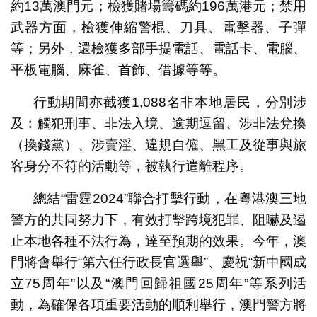
約13萬澳門元；檢獲賭場籌碼約196萬港元；禁用
武器方面，檢獲伸縮警棍、刀具、電擊器、子彈
等；另外，還檢獲多部手提電話、電話卡、電腦、
平板電腦、麻雀、首飾、借據等等。
行動期間亦截獲1,088名非本地居民，分別涉
及︰觸犯刑事、非法入境、逾期逗留、涉非法兌換
（換錢黨）、涉賣淫、違規自僱、黑工及從事與旅
客身分不符的活動等，被執行遣離程序。
總結“雷霆2024”聯合打擊行動，在粵港澳三地
警方的共同努力下，有效打擊跨境犯罪、阻嚇及遏
止本地各種不法行為，達至預期的效果。今年，澳
門將會舉行“第六任行政長官選舉”、慶祝“新中國成
立75周年”以及“澳門回歸祖國25周年”等系列活
動，為確保各項重要活動的順利舉行，澳門警方將