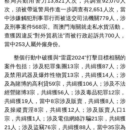
察局共動用警力13,821人次，共調查92,070人
次，須被帶返警局作進一步調查有2,651人次，當
中涉嫌觸犯刑事罪行而被送交司法機關779人，涉
及刑事案件568宗。而澳門海關就走私水貨活動，
查獲因違反“對外貿易法”而被行政起訴共700人，
當中253人屬外僱身份。
整個行動中破獲與“雷霆2024”打擊目標相關的
案件包括：涉及犯罪集團13宗，共緝獲87人；涉
及禁用武器及爆炸性物質13宗，共緝獲14人；涉
及為賭博的高利貸59宗，共緝獲106人；涉及不法
經營賭博3宗，共緝獲56人；涉及毒品犯罪12宗，
共緝獲19人，當中8宗涉及販賣，共緝獲8人；涉
及操縱賣淫8宗，共緝獲12人；涉及販賣人口1
宗，共緝獲1人；涉及電信網絡詐騙21宗，共緝獲
21人；涉及盜竊76宗，共緝獲88人，當中35宗為