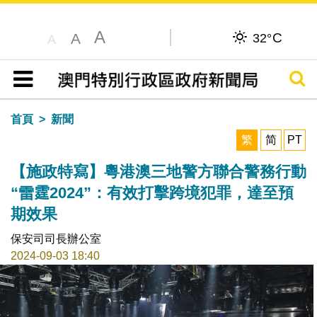
A
C
A
32°
A
搜尋
目錄
首頁
新聞
繁
简
PT
【施政特寫】粵港澳三地警方聯合警務行動
“雷霆2024”：有效打擊跨境犯罪，達至預
期效果
保安司司長辦公室
2024-09-03 18:40