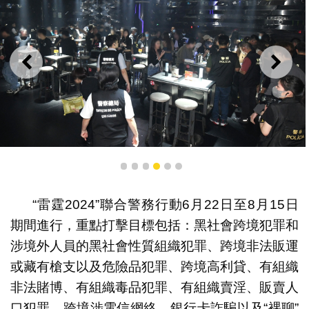
上一則
下一
“雷霆2024”期間，警方巡查各類場所。
1
2
3
4
5
6
“雷霆2024”聯合警務行動6月22日至8月15日
期間進行，重點打擊目標包括：黑社會跨境犯罪和
涉境外人員的黑社會性質組織犯罪、跨境非法販運
或藏有槍支以及危險品犯罪、跨境高利貸、有組織
非法賭博、有組織毒品犯罪、有組織賣淫、販賣人
口犯罪、跨境涉電信網絡、銀行卡詐騙以及“裸聊”