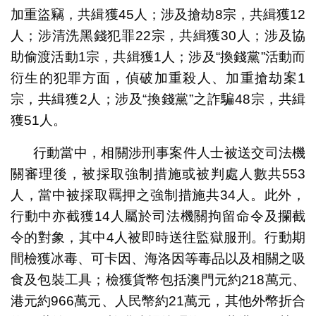
加重盜竊，共緝獲45人；涉及搶劫8宗，共緝獲12
人；涉清洗黑錢犯罪22宗，共緝獲30人；涉及協
助偷渡活動1宗，共緝獲1人；涉及“換錢黨”活動而
衍生的犯罪方面，偵破加重殺人、加重搶劫案1
宗，共緝獲2人；涉及“換錢黨”之詐騙48宗，共緝
獲51人。
行動當中，相關涉刑事案件人士被送交司法機
關審理後，被採取強制措施或被判處人數共553
人，當中被採取羈押之強制措施共34人。此外，
行動中亦截獲14人屬於司法機關拘留命令及攔截
令的對象，其中4人被即時送往監獄服刑。行動期
間檢獲冰毒、可卡因、海洛因等毒品以及相關之吸
食及包裝工具；檢獲貨幣包括澳門元約218萬元、
港元約966萬元、人民幣約21萬元，其他外幣折合