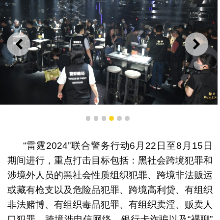
上一则
下一
“雷霆2024”期间，警方巡查各类场所。
1
2
3
4
5
6
“雷霆2024”联合警务行动6月22日至8月15日
期间进行，重点打击目标包括：黑社会跨境犯罪和
涉境外人员的黑社会性质组织犯罪、跨境非法贩运
或藏有枪支以及危险品犯罪、跨境高利贷、有组织
非法赌博、有组织毒品犯罪、有组织卖淫、贩卖人
口犯罪、跨境涉电信网络、银行卡诈骗以及“裸聊”