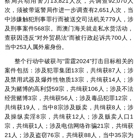
察局共动用警力13,821人次，共调查92,070人
次，须被带返警局作进一步调查有2,651人次，当
中涉嫌触犯刑事罪行而被送交司法机关779人，涉
及刑事案件568宗。而澳门海关就走私水货活动，
查获因违反“对外贸易法”而被行政起诉共700人，
当中253人属外雇身份。
整个行动中破获与“雷霆2024”打击目标相关的
案件包括：涉及犯罪集团13宗，共缉获87人；涉
及禁用武器及爆炸性物质13宗，共缉获14人；涉
及为赌博的高利贷59宗，共缉获106人；涉及不法
经营赌博3宗，共缉获56人；涉及毒品犯罪12宗，
共缉获19人，当中8宗涉及贩卖，共缉获8人；涉
及操纵卖淫8宗，共缉获12人；涉及贩卖人口1
宗，共缉获1人；涉及电信网络诈骗21宗，共缉获
21人；涉及盗窃76宗，共缉获88人，当中35宗为