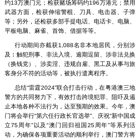
约13万澳门元；检获赌场筹码约196万港元；禁用
武器方面，检获伸缩警棍、刀具、电击器、子弹
等；另外，还检获多部手提电话、电话卡、电脑、
平板电脑、麻雀、首饰、借据等等。
行动期间亦截获1,088名非本地居民，分别涉
及︰触犯刑事、非法入境、逾期逗留、涉非法兑换
（换钱党）、涉卖淫、违规自雇、黑工及从事与旅
客身分不符的活动等，被执行遣离程序。
总结“雷霆2024”联合打击行动，在粤港澳三地
警方的共同努力下，有效打击跨境犯罪、阻吓及遏
止本地各种不法行为，达至预期的效果。今年，澳
门将会举行“第六任行政长官选举”、庆祝“新中国成
立75周年”以及“澳门回归祖国25周年”等系列活
动，为确保各项重要活动的顺利举行，澳门警方将