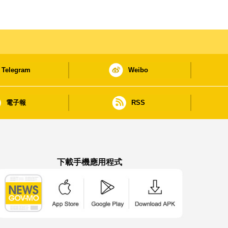
Telegram
Weibo
電子報
RSS
下載手機應用程式
澳門政府新聞 APP - App Store 下載
澳門政府新聞 APP - Google Pla
澳門政府新聞 APP -