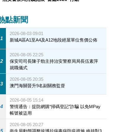
熱點新聞
2026-08-03 09:01
1
新城A區A1至A4及A12地段經屋單位售價公佈
2026-08-05 22:25
2
保安司司長陳子勁主持治安警察局局長伍素萍
就職儀式
2026-08-05 20:35
3
澳門海關晉升9名副關務監督
2026-08-05 15:14
4
警情通告：提防網購“掃碼登記”詐騙 以免MPay
帳號被盜用
2026-08-05 20:27
5
衛生局動態調整埃博拉病毒病防疫措施 維持對3