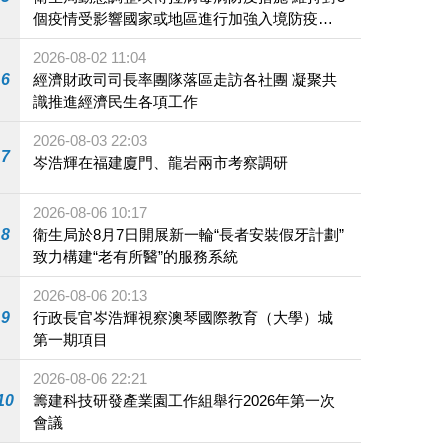
個疫情受影響國家或地區進行加強入境防疫措
施
2026-08-02 11:04
6
經濟財政司司長率團隊落區走訪各社團 凝聚共
識推進經濟民生各項工作
2026-08-03 22:03
7
岑浩輝在福建廈門、龍岩兩市考察調研
2026-08-06 10:17
8
衛生局於8月7日開展新一輪“長者安裝假牙計劃”
致力構建“老有所醫”的服務系統
2026-08-06 20:13
9
行政長官岑浩輝視察澳琴國際教育（大學）城
第一期項目
2026-08-06 22:21
10
籌建科技研發產業園工作組舉行2026年第一次
會議