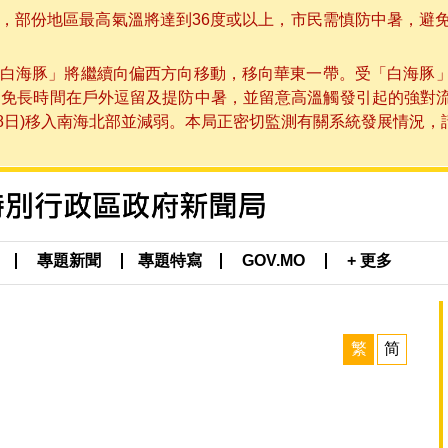
部份地區最高氣溫將達到36度或以上，市民需慎防中暑，避免在烈
白海豚」將繼續向偏西方向移動，移向華東一帶。受「白海豚
避免長時間在戶外逗留及提防中暑，並留意高溫觸發引起的強對
8日)移入南海北部並減弱。本局正密切監測有關系統發展情況，請市
專題新聞
專題特寫
GOV.MO
+ 更多
繁
简