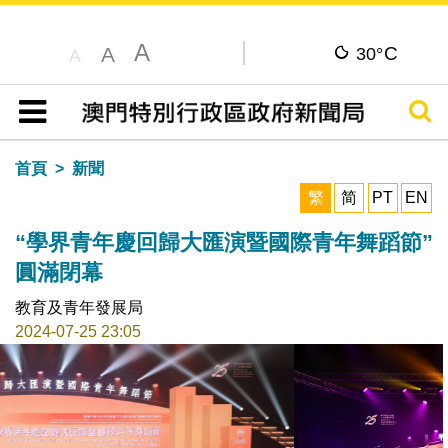
A
C
A
30°
A
搜尋
目錄
首頁
新聞
繁
简
PT
EN
“學界青年慶回歸大匯演暨國際青年舞蹈節”
圓滿閉幕
教育及青年發展局
2024-07-25 23:05