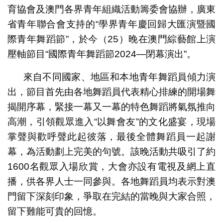
育協會及澳門各界青年組織活動籌委會協辦，廣東
省青年聯合會支持的“學界青年慶回歸大匯演暨國
際青年舞蹈節”，於今（25）晚在澳門綜藝館上演
壓軸節目“國際青年舞蹈節2024—閉幕演出”。
來自不同國家、地區和本地青年舞蹈員傾力演
出，節目首先由各地舞蹈員代表精心排練的開場舞
揭開序幕，緊接一幕又一幕的特色舞蹈將氣氛推向
高潮，引領觀眾進入“以舞會友”的文化盛宴，現場
掌聲與歡呼聲此起彼落，最後全體舞蹈員一起謝
幕，為活動劃上完美的句號。該晚活動共吸引了約
1600名觀眾入場欣賞，大會亦設有電視及網上直
播，供各界人士一同參與。各地舞蹈員均表示對澳
門留下深刻印象，爭取在完結的當晚與大家合照，
留下難能可貴的回憶。