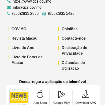
https://www.gcs.gov.mo
info@gcs.gov.mo
(853)2833 2886
(853)2835 5426
GOV.MO
Opiniões
Revista Macau
Contacte-nos
Livro do Ano
Declaração de
Privacidade
Livro de Fotos de
Macau
Cláusulas de
Utilização
Descarregar a aplicação de telemóvel
Aplicação de telemóvel “Notícias do G
Aplicação de telemóvel “
Aplicação 