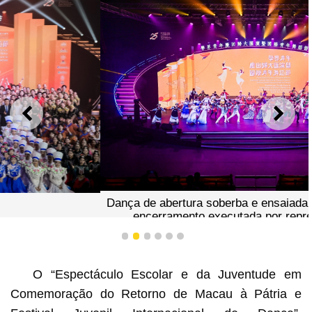
ANTERIOR
SEGU
Dança de abertura soberba e ensaiada do espectáculo de
encerramento executada por representantes de
dançarinos de diferentes locais
1
2
3
4
5
6
O “Espectáculo Escolar e da Juventude em
Comemoração do Retorno de Macau à Pátria e