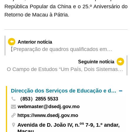
República Popular da China e o 25.º Aniversário do
Retorno de Macau à Pátria.
Anterior notícia
【Preparação de quadros qualificados em
articulação com a estratégia de desenvolvimento
Seguinte notícia
1+4】Planos de estágio específico para jovens
O Campo de Estudos “Um País, Dois Sistemas”
de Macau com candidaturas abertas até às 12h
de 2024 da UPM foi muito bem recebido
(meio-dia) de 2 de Agosto
Direcção dos Serviços de Educação e de Desenvolvimento da Juventude
（853）2855 5533
webmaster@dsedj.gov.mo
https://www.dsedj.gov.mo
os
Avenida de D. João IV, n.
7-9, 1.º andar,
Macau