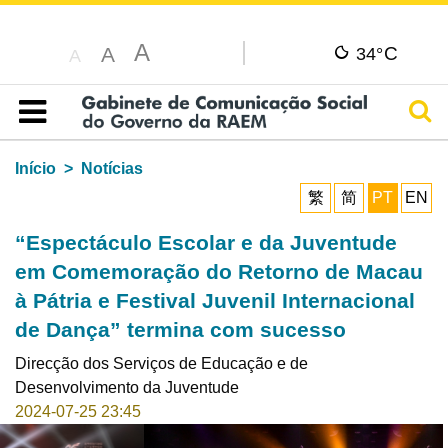
A
C
A
34°
A
Pesq
Índice
Início
Notícias
繁
简
PT
EN
“Espectáculo Escolar e da Juventude
em Comemoração do Retorno de Macau
à Pátria e Festival Juvenil Internacional
de Dança” termina com sucesso
Direcção dos Serviços de Educação e de
Desenvolvimento da Juventude
2024-07-25 23:45