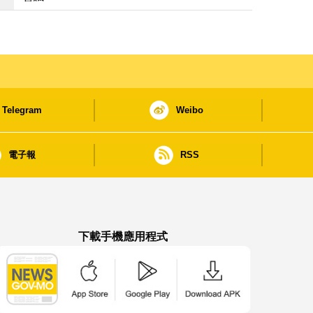
Telegram
Weibo
電子報
RSS
下載手機應用程式
澳門政府新聞 APP - App Store 下載
澳門政府新聞 APP - Google Pla
澳門政府新聞 APP -