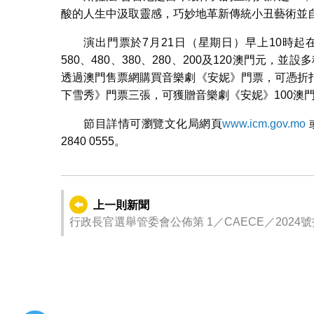
酸的人生中汲取靈感，巧妙地革新傳統小丑藝術並
演出門票於7月21日（星期日）早上10時
580、480、380、280、200及120澳門元
透過澳門售票網購買音樂劇《安妮》門票，可憑折
下雪秀》門票三張，可獲贈音樂劇《安妮》100澳
節目詳情可瀏覽文化局網頁
www.icm.gov.mo
2840 0555。
上一則新聞
行政長官選舉管委會公佈第 1／CAECE／2024