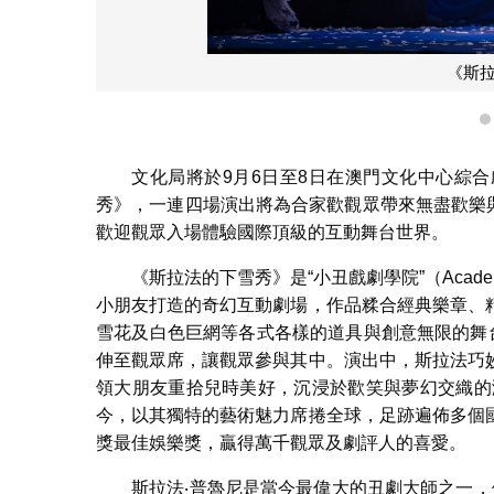
《斯
文化局將於9月6日至8日在澳門文化中心綜
秀》，一連四場演出將為合家歡觀眾帶來無盡歡樂與
歡迎觀眾入場體驗國際頂級的互動舞台世界。
《斯拉法的下雪秀》是“小丑戲劇學院”（Academy o
小朋友打造的奇幻互動劇場，作品糅合經典樂章、
雪花及白色巨網等各式各樣的道具與創意無限的舞
伸至觀眾席，讓觀眾參與其中。演出中，斯拉法巧
領大朋友重拾兒時美好，沉浸於歡笑與夢幻交織的
今，以其獨特的藝術魅力席捲全球，足跡遍佈多個
獎最佳娛樂獎，贏得萬千觀眾及劇評人的喜愛。
斯拉法‧普魯尼是當今最偉大的丑劇大師之一，