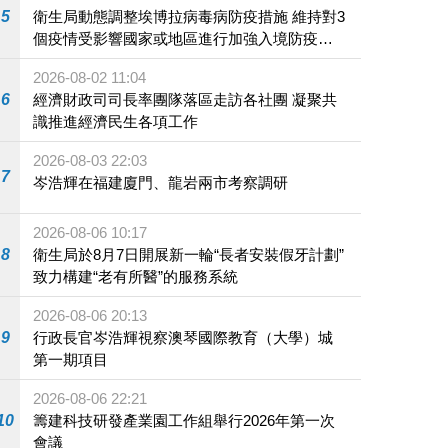
5
衛生局動態調整埃博拉病毒病防疫措施 維持對3
個疫情受影響國家或地區進行加強入境防疫措
施
2026-08-02 11:04
6
經濟財政司司長率團隊落區走訪各社團 凝聚共
識推進經濟民生各項工作
2026-08-03 22:03
7
岑浩輝在福建廈門、龍岩兩市考察調研
2026-08-06 10:17
8
衛生局於8月7日開展新一輪“長者安裝假牙計劃”
致力構建“老有所醫”的服務系統
2026-08-06 20:13
9
行政長官岑浩輝視察澳琴國際教育（大學）城
第一期項目
2026-08-06 22:21
10
籌建科技研發產業園工作組舉行2026年第一次
會議