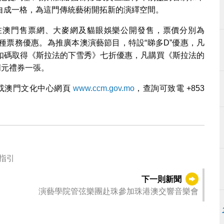
自成一格，為這門傳統藝術開拓新的演繹空間。
起在澳門售票網、大麥網及貓眼娛樂公開發售，票價分別為
，並設多種票務優惠。為推廣本澳演藝節目，特設“睇多D”優惠，凡
扣碼取得《斯拉法的下雪秀》七折優惠，凡購買《斯拉法的
門元禮券一張。
或澳門文化中心網頁
www.ccm.gov.mo
，查詢可致電 +853
號指引
下一則新聞
演藝學院管弦樂團赴珠參加珠港澳交響音樂會