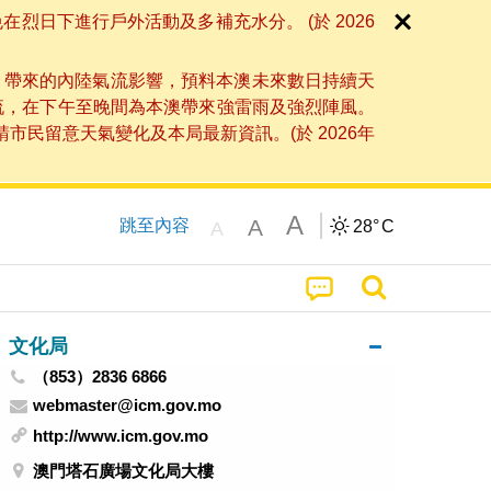
日下進行戶外活動及多補充水分。 (於 2026
」帶來的內陸氣流影響，預料本澳未來數日持續天
流，在下午至晚間為本澳帶來強雷雨及強烈陣風。
民留意天氣變化及本局最新資訊。(於 2026年
A
A
跳至內容
28°
C
A
文化局
（853）2836 6866
webmaster@icm.gov.mo
http://www.icm.gov.mo
澳門塔石廣場文化局大樓