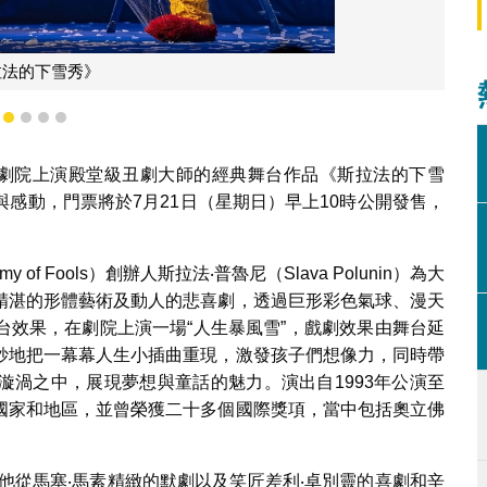
拉法的下雪秀》
1
2
3
4
5
合劇院上演殿堂級丑劇大師的經典舞台作品《斯拉法的下雪
感動，門票將於7月21日（星期日）早上10時公開發售，
f Fools）創辦人斯拉法‧普魯尼（Slava Polunin）為大
精湛的形體藝術及動人的悲喜劇，透過巨形彩色氣球、漫天
台效果，在劇院上演一場“人生暴風雪”，戲劇效果由舞台延
妙地把一幕幕人生小插曲重現，激發孩子們想像力，同時帶
漩渦之中，展現夢想與童話的魅力。演出自1993年公演至
國家和地區，並曾榮獲二十多個國際獎項，當中包括奧立佛
他從馬塞‧馬素精緻的默劇以及笑匠差利‧卓別靈的喜劇和辛