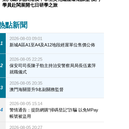
學員赴閩展開七日研學之旅
熱點新聞
2026-08-03 09:01
1
新城A區A1至A4及A12地段經屋單位售價公佈
2026-08-05 22:25
2
保安司司長陳子勁主持治安警察局局長伍素萍
就職儀式
2026-08-05 20:35
3
澳門海關晉升9名副關務監督
2026-08-05 15:14
4
警情通告：提防網購“掃碼登記”詐騙 以免MPay
帳號被盜用
2026-08-05 20:27