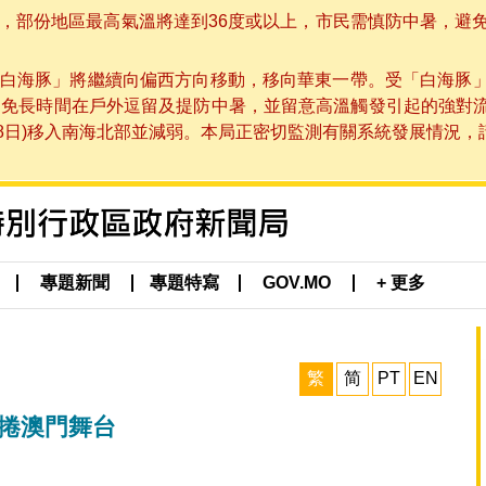
部份地區最高氣溫將達到36度或以上，市民需慎防中暑，避免在烈
白海豚」將繼續向偏西方向移動，移向華東一帶。受「白海豚
避免長時間在戶外逗留及提防中暑，並留意高溫觸發引起的強對
8日)移入南海北部並減弱。本局正密切監測有關系統發展情況，請市
專題新聞
專題特寫
GOV.MO
+ 更多
繁
简
PT
EN
席捲澳門舞台