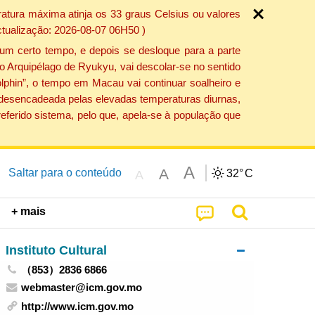
atura máxima atinja os 33 graus Celsius ou valores
ctualização: 2026-08-07 06H50 )
um certo tempo, e depois se desloque para a parte
do Arquipélago de Ryukyu, vai descolar-se no sentido
lphin”, o tempo em Macau vai continuar soalheiro e
o desencadeada pelas elevadas temperaturas diurnas,
eferido sistema, pelo que, apela-se à população que
A
A
Saltar para o conteúdo
32°
C
A
+ mais
Instituto Cultural
（853）2836 6866
webmaster@icm.gov.mo
http://www.icm.gov.mo