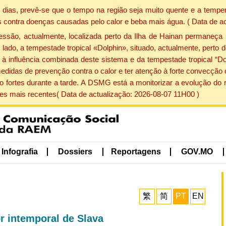
dias, prevê-se que o tempo na região seja muito quente e a temper
 contra doenças causadas pelo calor e beba mais água. ( Data de a
ão, actualmente, localizada perto da Ilha de Hainan permaneça 
lado, a tempestade tropical «Dolphin», situado, actualmente, perto 
à influência combinada deste sistema e da tempestade tropical “Do
edidas de prevenção contra o calor e ter atenção à forte convecçã
o fortes durante a tarde. A DSMG está a monitorizar a evolução do r
s mais recentes( Data de actualização: 2026-08-07 11H00 )
Infografia
Dossiers
Reportagens
GOV.MO
繁
简
PT
EN
 intemporal de Slava