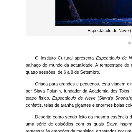
Espectáculo de Neve (S
O Instituto Cultural apresenta
Espectáculo de 
palhaço do mundo da actualidade. A tempestade de r
quatro sessões, de 6 a 8 de Setembro.
Criada para grandes e pequenos, esta viagem cir
por Slava Polunin, fundador da Academia dos Tolos
teatro físico,
Espectáculo de Neve
(
Slava’s Snowsh
confettis, teias de aranha gigantes e enormes bolas colo
Descrito como sendo feito da mesma essência d
uma série de episódios com os quais Slava inspir
regressar às emoções da meninice, arrastados por uma 