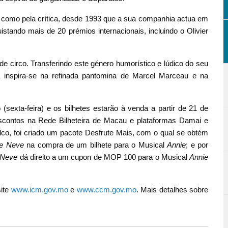
 como pela crítica, desde 1993 que a sua companhia actua em
istando mais de 20 prémios internacionais, incluindo o Olivier
de circo. Transferindo este género humorístico e lúdico do seu
ta inspira-se na refinada pantomina de Marcel Marceau e na
(sexta-feira) e os bilhetes estarão à venda a partir de 21 de
escontos na Rede Bilheteira de Macau e plataformas Damai e
lco, foi criado um pacote Desfrute Mais, com o qual se obtém
de Neve
na compra de um bilhete para o Musical
Annie
; e por
 Neve
dá direito a um cupon de MOP 100 para o Musical
Annie
site
www.icm.gov.mo
e
www.ccm.gov.mo
. Mais detalhes sobre