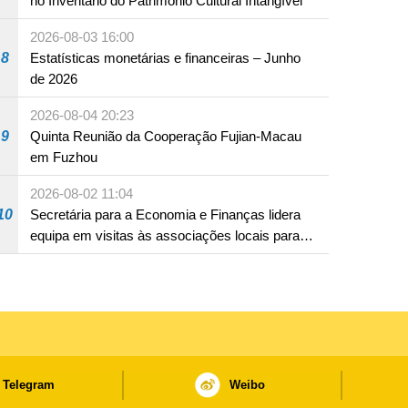
no Inventário do Património Cultural Intangível
2026-08-03 16:00
8
Estatísticas monetárias e financeiras – Junho
de 2026
2026-08-04 20:23
9
Quinta Reunião da Cooperação Fujian-Macau
em Fuzhou
2026-08-02 11:04
10
Secretária para a Economia e Finanças lidera
equipa em visitas às associações locais para
consolidar consensos e promover os trabalhos
nas áreas económica e social
Telegram
Weibo