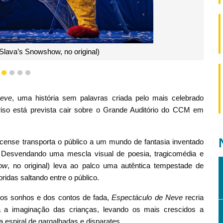
lava’s Snowshow, no original)
1
2
3
4
5
Neve
, uma história sem palavras criada pelo mais celebrado
iso está prevista cair sobre o Grande Auditório do CCM em
cense transporta o público a um mundo de fantasia inventado
. Desvendando uma mescla visual de poesia, tragicomédia e
ow
, no original) leva ao palco uma autêntica tempestade de
ridas saltando entre o público.
os sonhos e dos contos de fada,
Espectáculo de Neve
recria
a a imaginação das crianças, levando os mais crescidos a
espiral de gargalhadas e disparates.