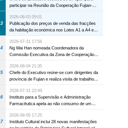
participar na Reunião da Cooperação Fujian-
Macau
2026-08-03 09:01
3
Publicação dos preços de venda das fracções
da habitação económica nos Lotes A1 a A4 e
A12 da Zona A dos Novos Aterros
2026-07-31 17:56
4
Ng Wai Han nomeada Coordenadora da
Comissão Executiva da Zona de Cooperação
Aprofundada entre Guangdong e Macau em
2026-08-04 21:35
Hengqin
5
Chefe do Executivo reúne-se com dirigentes da
província de Fujian e realiza visita de trabalho
em Fuzhou
2026-07-31 22:49
6
Instituto para a Supervisão e Administração
Farmacêutica apela ao não consumo de um
produto com substâncias medicamentosas
2026-08-05 17:25
ocidentais
7
Instituto Cultural inclui 28 novas manifestações