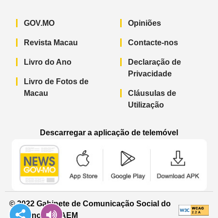
GOV.MO
Opiniões
Revista Macau
Contacte-nos
Livro do Ano
Declaração de
Privacidade
Livro de Fotos de
Macau
Cláusulas de
Utilização
Descarregar a aplicação de telemóvel
Aplicação de telemóvel “Notícias do G
Aplicação de telemóvel “
Aplicação 
© 2022 Gabinete de Comunicação Social do
Governo da RAEM