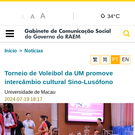
A
C
A
34°
A
Pesq
Índice
Início
Notícias
繁
简
PT
EN
Torneio de Voleibol da UM promove
intercâmbio cultural Sino-Lusófono
Universidade de Macau
2024-07-19 18:17