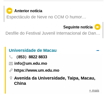
Anterior notícia
Espectáculo de Neve no CCM O humor
intemporal de Slava
Seguinte notícia
Desfile do Festival Juvenil Internacional de Dança
realiza-se no dia 20 de Julho (sábado) com
medidas provisórias de controlo de tráfego e de
Universidade de Macau
gestão do fluxo de pessoas
（853）8822 8833
info@um.edu.mo
https://www.um.edu.mo
Avenida da Universidade, Taipa, Macau,
China
+ mais