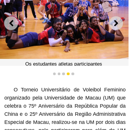
ANTERIOR
SEGU
Os estudantes atletas participantes
1
2
3
4
5
O Torneio Universitário de Voleibol Feminino
organizado pela Universidade de Macau (UM) que
celebra o 75º Aniversário da República Popular da
China e o 25º Aniversário da Região Administrativa
Especial de Macau, realizou-se na UM por dois dias