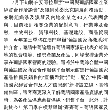
7月下旬將在安哥拉舉辦“中國與葡語國家企業
經貿合作洽談會”及後到莫桑比克開展商務活動，
並將組織涉及澳琴及內地企業之40人代表團參
與，目前收到相關企業的配對意向，行業涉及金
融、生物科技、資訊科技、基礎建設、商品貿易
等。今年第三季將在澳門舉辦“葡語國家商機系列”
推介會，邀請中葡論壇各葡語國家派駐代表介紹當
地的投資環境、優勢產業及產品，同場安排企業分
享在葡語國家營商的經驗。還將於中葡綜合體中國
與葡語國家商貿合作服務平台展示館進行葡語國家
產品推廣及銷售的“直播帶貨”活動，配合“中國-葡
語國家經貿合作及人才信息網”新增設立線下實體
銷售區，讓客商更深入了解葡語國家產品資訊的同
時，為各產品供應商提供線下銷售平台。此外，計
劃於今年第四季在橫琴舉辦“齊齊葡－葡語國家及