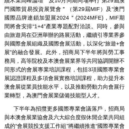
續木業高峰論壇＂及10月同期同場舉行“第29屆澳
門國際貿易投資展覽會＂（第29屆MIF）及“澳門
國際品牌連鎖加盟展2024＂(2024MFE)，MIF期
間將會安排“1+4”產業專題配對洽談。同時，參與
由旅遊局在亞洲舉辦的路展活動，繼續引導業界參
與國際會展組織及國際會展活動，以深化“旅遊+會
展”的融合發展。此外，招商局下半年將與勞工事
務局，高等院校及本澳會展業界等共同協調開辦不
同形式的會展專業培訓課程，包括3項國際專業會
展認證課程及多項會展實務培訓課程，助力提升本
澳會展從業員技能水平，以及推動勞動力向會展行
業轉型，為澳門會展業儲備技能型人才。
下半年為招攬更多國際專業會議落戶，招商局
與本澳會展業協會及六大綜合度假休閒企業共同組
成的“會展競投支援工作組”將繼續推進“國際專業會