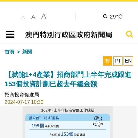
A
C
A
29°
A
搜尋
目錄
首頁
新聞
繁
PT
EN
【賦能1+4產業】招商部門上半年完成跟進
153個投資計劃已超去年總金額
招商投資促進局
2024-07-17 10:30