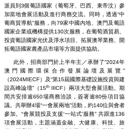
派員到3個葡語國家（葡萄牙、巴西、東帝汶）參
加當地會展活動及進行商務交流。同時，透過“中
葡商貿導航”服務，向79家中國內地、澳門及葡語
國家企業或機構提供130次服務，在葡萄酒貿易、
投資葡語國家光伏及淨水項目、拓展澳琴業務、開
拓葡語國家農產品市場等方面提供協助。
此外，招商部門於上半年主／承辦了“2024年
澳門國際環保合作發展論壇及展覽”
（2024MIECF）及“第15屆國際基礎設施投資與建
th
設高峰論壇”（15
IIICF）兩項大型會展活動。期
間共安排逾650場商務洽談，簽署逾80份項目協
議。共舉辦4場“一會展兩地”活動，約140位與會者
參加。“會展競投及支援‘一站式’服務” 共跟進136
項會展活動，主題涵蓋金融、大健康、科技、旅