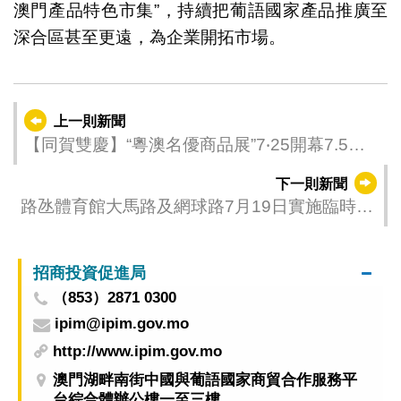
澳門產品特色市集”，持續把葡語國家產品推廣至
深合區甚至更遠，為企業開拓市場。
上一則新聞
【同賀雙慶】“粵澳名優商品展”7‧25開幕7.5萬
份禮品贈觀眾
下一則新聞
路氹體育館大馬路及網球路7月19日實施臨時封
閉交通
招商投資促進局
（853）2871 0300
ipim@ipim.gov.mo
http://www.ipim.gov.mo
澳門湖畔南街中國與葡語國家商貿合作服務平
台綜合體辦公樓一至三樓