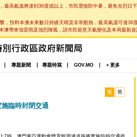
高氣溫將達到36度或以上，市民需慎防中暑，避免在烈日下進行戶
響，預料本澳未來數日持續天晴及非常酷熱，最高氣溫可達36
帶來強雷雨及強烈陣風，請市民留意天氣變化及本局最新資訊。(於 2
專題新聞
專題特寫
GOV.MO
+ 更多
繁
简
實施臨時封閉交通
晚上7時，澳門東亞運動會體育館周邊道路將實施臨時交通措