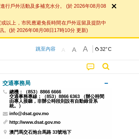
外活動及多補充水分。 (於 2026年08月08
度或以上，市民應避免長時間在戶外逗留及提防中
026年08月08日17時10分 更新)
A
A
跳至內容
32°
C
A
交通事務局
總機：（853）8866 6666
交通事務專線：（853）8866 6363 （辦公時間
由專人接聽，非辦公時段則設有自動錄音系
統。）
info@dsat.gov.mo
http://www.dsat.gov.mo
澳門馬交石炮台馬路 33號地下