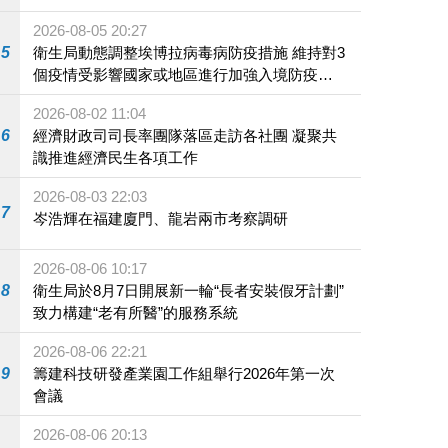
2026-08-05 20:27
5
衛生局動態調整埃博拉病毒病防疫措施 維持對3
個疫情受影響國家或地區進行加強入境防疫措
施
2026-08-02 11:04
6
經濟財政司司長率團隊落區走訪各社團 凝聚共
識推進經濟民生各項工作
2026-08-03 22:03
7
岑浩輝在福建廈門、龍岩兩市考察調研
2026-08-06 10:17
8
衛生局於8月7日開展新一輪“長者安裝假牙計劃”
致力構建“老有所醫”的服務系統
2026-08-06 22:21
9
籌建科技研發產業園工作組舉行2026年第一次
會議
2026-08-06 20:13