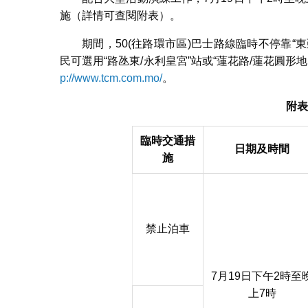
施（詳情可查閱附表）。
期間，50(往路環市區)巴士路線臨時不停靠“
民可選用“路氹東/永利皇宮”站或“蓮花路/蓮花圓
p://www.tcm.com.mo/
。
附表
臨時交通措
日期
及時間
施
禁止泊車
7月19日下午2時至
上7時