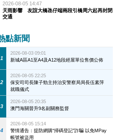
2026-08-05 14:47
天雨影響 友誼大橋氹仔端兩段引橋周六起再封閉
交通
熱點新聞
2026-08-03 09:01
1
新城A區A1至A4及A12地段經屋單位售價公佈
2026-08-05 22:25
2
保安司司長陳子勁主持治安警察局局長伍素萍
就職儀式
2026-08-05 20:35
3
澳門海關晉升9名副關務監督
2026-08-05 15:14
4
警情通告：提防網購“掃碼登記”詐騙 以免MPay
帳號被盜用