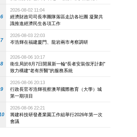
施
2026-08-02 11:04
6
經濟財政司司長率團隊落區走訪各社團 凝聚共
識推進經濟民生各項工作
2026-08-03 22:03
7
岑浩輝在福建廈門、龍岩兩市考察調研
2026-08-06 10:17
8
衛生局於8月7日開展新一輪“長者安裝假牙計劃”
致力構建“老有所醫”的服務系統
2026-08-06 20:13
9
行政長官岑浩輝視察澳琴國際教育（大學）城
第一期項目
2026-08-06 22:21
10
籌建科技研發產業園工作組舉行2026年第一次
會議