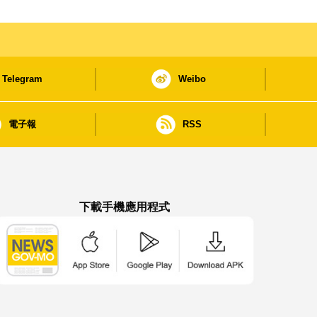
Telegram
Weibo
電子報
RSS
下載手機應用程式
澳門政府新聞 APP - App Store 下載
澳門政府新聞 APP - Google Pla
澳門政府新聞 APP -