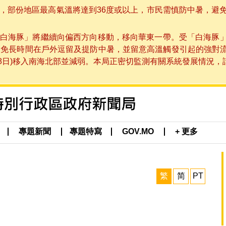
部份地區最高氣溫將達到36度或以上，市民需慎防中暑，避免在烈
白海豚」將繼續向偏西方向移動，移向華東一帶。受「白海豚
避免長時間在戶外逗留及提防中暑，並留意高溫觸發引起的強對
8日)移入南海北部並減弱。本局正密切監測有關系統發展情況，請市
專題新聞
專題特寫
GOV.MO
+ 更多
繁
简
PT