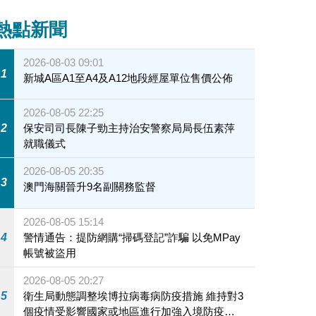
熱點新聞
2026-08-03 09:01
1
新城A區A1至A4及A12地段經屋單位售價公佈
2026-08-05 22:25
2
保安司司長陳子勁主持治安警察局局長伍素萍
就職儀式
2026-08-05 20:35
3
澳門海關晉升9名副關務監督
2026-08-05 15:14
4
警情通告：提防網購“掃碼登記”詐騙 以免MPay
帳號被盜用
2026-08-05 20:27
5
衛生局動態調整埃博拉病毒病防疫措施 維持對3
個疫情受影響國家或地區進行加強入境防疫措