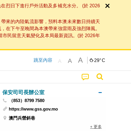
日下進行戶外活動及多補充水分。 (於 2026
」帶來的內陸氣流影響，預料本澳未來數日持續天
流，在下午至晚間為本澳帶來強雷雨及強烈陣風。
民留意天氣變化及本局最新資訊。(於 2026年
A
A
跳至內容
29°
C
A
保安司司長辦公室
（853）8799 7580
https://www.gss.gov.mo
澳門兵營斜巷
+ 更多