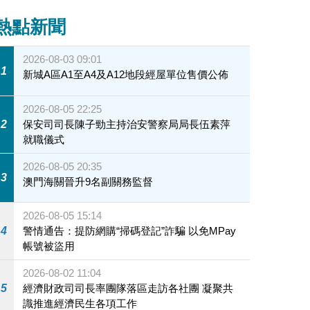
熱點新聞
2026-08-03 09:01
1
新城A區A1至A4及A12地段經屋單位售價公佈
2026-08-05 22:25
2
保安司司長陳子勁主持治安警察局局長伍素萍
就職儀式
2026-08-05 20:35
3
澳門海關晉升9名副關務監督
2026-08-05 15:14
4
警情通告：提防網購“掃碼登記”詐騙 以免MPay
帳號被盜用
2026-08-02 11:04
5
經濟財政司司長率團隊落區走訪各社團 凝聚共
識推進經濟民生各項工作