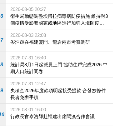
2026-08-05 20:27
6
衛生局動態調整埃博拉病毒病防疫措施 維持對3
個疫情受影響國家或地區進行加強入境防疫措
施
2026-08-03 22:03
7
岑浩輝在福建廈門、龍岩兩市考察調研
2026-07-31 16:40
8
統計局8月1日起派員上門 協助住戶完成2026 中
期人口統計問卷
2026-07-31 12:47
9
央積金2026年度款項明起接受提款 合發放條件
長者免辦手續
2026-08-01 16:00
10
行政長官岑浩輝赴福建出席閩澳合作會議