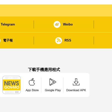
Telegram
Weibo
電子報
RSS
下載手機應用程式
澳門政府新聞 APP - App Store 下載
澳門政府新聞 APP - Google Pla
澳門政府新聞 APP -