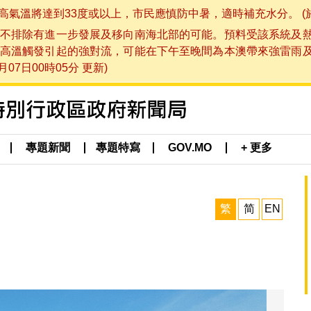
將達到33度或以上，市民應慎防中暑，適時補充水分。 (於 202
不排除有進一步發展及移向南海北部的可能。預料受該系統及
高溫觸發引起的強對流，可能在下午至晚間為本澳帶來強雷雨
07日00時05分 更新)
專題新聞
專題特寫
GOV.MO
+ 更多
繁
简
EN