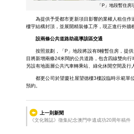
「P」地段暫住房
為提供予受都市更新項目影響的業權人租住作過
樓宇結構封頂，並展開精裝修工序，現正進行外牆
設兩條公共道路助疏導該區交通
按照規劃，「P」地段將設有8幢暫住房，提供
目將新增兩條24米闊的公共道路，包含四線雙向
另設有地面層公共汽車轉乘站、綠化休閒空間及行
都更公司於望廈社屋望德樓3樓設臨時示範單
預約。
上一則新聞
《文化雜誌》徵集紀念澳門申遺成功20周年稿件