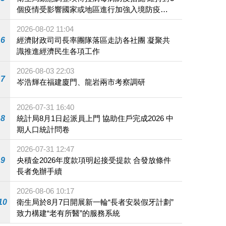
個疫情受影響國家或地區進行加強入境防疫措
施
2026-08-02 11:04
6
經濟財政司司長率團隊落區走訪各社團 凝聚共
識推進經濟民生各項工作
2026-08-03 22:03
7
岑浩輝在福建廈門、龍岩兩市考察調研
2026-07-31 16:40
8
統計局8月1日起派員上門 協助住戶完成2026 中
期人口統計問卷
2026-07-31 12:47
9
央積金2026年度款項明起接受提款 合發放條件
長者免辦手續
2026-08-06 10:17
10
衛生局於8月7日開展新一輪“長者安裝假牙計劃”
致力構建“老有所醫”的服務系統