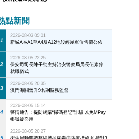
熱點新聞
2026-08-03 09:01
1
新城A區A1至A4及A12地段經屋單位售價公佈
2026-08-05 22:25
2
保安司司長陳子勁主持治安警察局局長伍素萍
就職儀式
2026-08-05 20:35
3
澳門海關晉升9名副關務監督
2026-08-05 15:14
4
警情通告：提防網購“掃碼登記”詐騙 以免MPay
帳號被盜用
2026-08-05 20:27
5
衛生局動態調整埃博拉病毒病防疫措施 維持對3