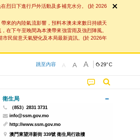
日下進行戶外活動及多補充水分。 (於 2026
」帶來的內陸氣流影響，預料本澳未來數日持續天
流，在下午至晚間為本澳帶來強雷雨及強烈陣風。
民留意天氣變化及本局最新資訊。(於 2026年
A
A
跳至內容
29°
C
A
衛生局
（853）2831 3731
info@ssm.gov.mo
http://www.ssm.gov.mo
澳門東望洋新街 339號 衛生局行政樓