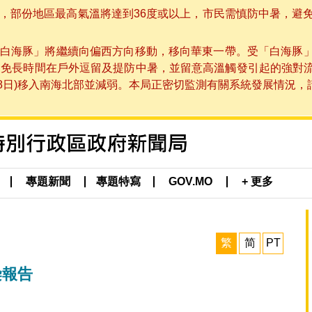
部份地區最高氣溫將達到36度或以上，市民需慎防中暑，避免在烈
白海豚」將繼續向偏西方向移動，移向華東一帶。受「白海豚
避免長時間在戶外逗留及提防中暑，並留意高溫觸發引起的強對
8日)移入南海北部並減弱。本局正密切監測有關系統發展情況，請市
專題新聞
專題特寫
GOV.MO
+ 更多
繁
简
PT
染報告