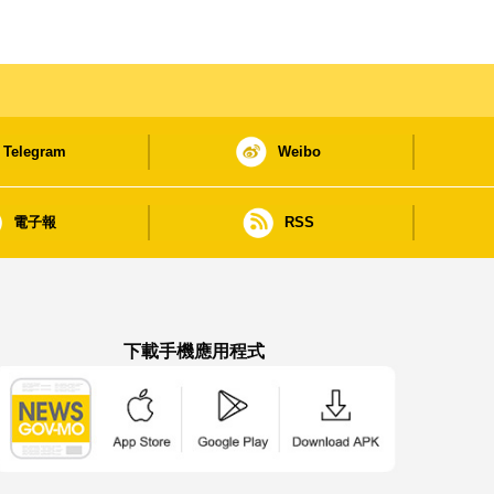
Telegram
Weibo
電子報
RSS
下載手機應用程式
澳門政府新聞 APP - App Store 下載
澳門政府新聞 APP - Google Pla
澳門政府新聞 APP -