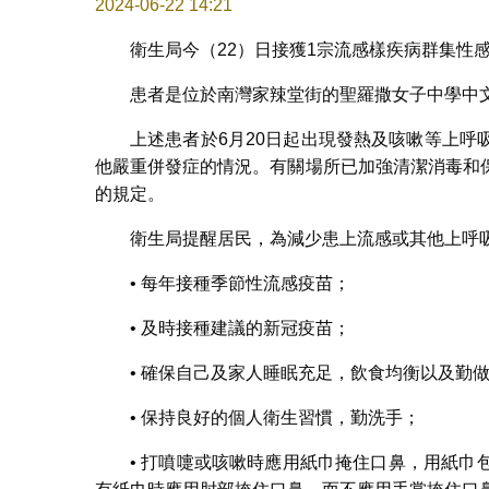
2024-06-22 14:21
衛生局今（22）日接獲1宗流感樣疾病群集性
患者是位於南灣家辣堂街的聖羅撒女子中學中文
上述患者於6月20日起出現發熱及咳嗽等上
他嚴重併發症的情況。有關場所已加強清潔消毒和
的規定。
衛生局提醒居民，為減少患上流感或其他上呼
• 每年接種季節性流感疫苗；
• 及時接種建議的新冠疫苗；
• 確保自己及家人睡眠充足，飲食均衡以及勤
• 保持良好的個人衛生習慣，勤洗手；
• 打噴嚏或咳嗽時應用紙巾掩住口鼻，用紙