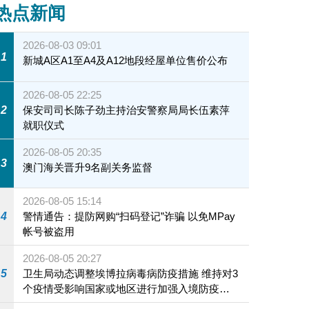
热点新闻
2026-08-03 09:01
1
新城A区A1至A4及A12地段经屋单位售价公布
2026-08-05 22:25
2
保安司司长陈子劲主持治安警察局局长伍素萍
就职仪式
2026-08-05 20:35
3
澳门海关晋升9名副关务监督
2026-08-05 15:14
4
警情通告：提防网购“扫码登记”诈骗 以免MPay
帐号被盗用
2026-08-05 20:27
5
卫生局动态调整埃博拉病毒病防疫措施 维持对3
个疫情受影响国家或地区进行加强入境防疫措
施