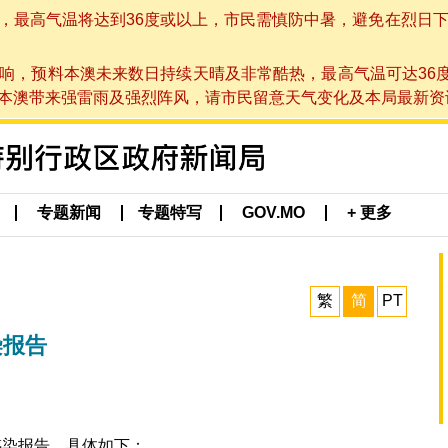
高气温将达到36度或以上，市民需慎防中暑，避免在烈日下进行户
响，预料本澳未来数日持续天晴及非常酷热，最高气温可达36
带来强雷雨及强烈阵风，请市民留意天气变化及本局最新资讯。(于 2
专题新闻
专题特写
GOV.MO
+ 更多
繁
简
PT
染报告
感染报告，具体如下：