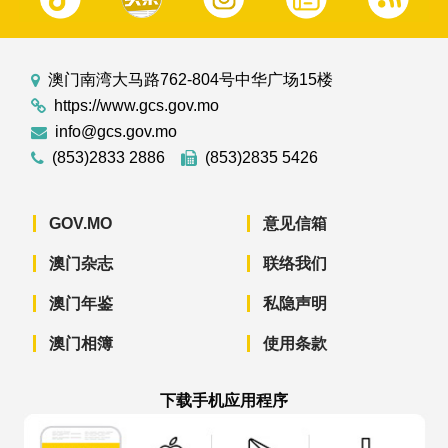
澳门南湾大马路762-804号中华广场15楼
https://www.gcs.gov.mo
info@gcs.gov.mo
(853)2833 2886
(853)2835 5426
GOV.MO
意见信箱
澳门杂志
联络我们
澳门年鉴
私隐声明
澳门相簿
使用条款
下载手机应用程序
澳门政府新闻 APP - App Store 下载
澳门政府新闻 APP - Googl
澳门政府新闻 