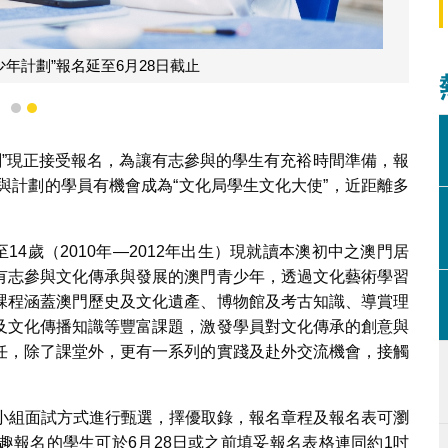
少年計劃”報名延至6月28日截止
1
2
計劃”現正接受報名，為讓有志參與的學生有充裕時間準備，報
，參與計劃的學員有機會成為“文化局學生文化大使”，近距離多
14歲（2010年—2012年出生）現就讀本澳初中之澳門居
有志參與文化傳承與發展的澳門青少年，透過文化藝術學習
課程涵蓋澳門歷史及文化遺產、博物館及考古知識、導賞理
及文化傳播知識等豐富課題，激發學員對文化傳承的創意與
任，除了課堂外，更有一系列的實踐及赴外交流機會，接觸
過小組面試方式進行甄選，擇優取錄，報名章程及報名表可瀏
趣報名的學生可於6月28日或之前填妥報名表格連同約1吋