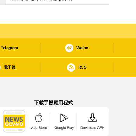
Telegram
Weibo
電子報
RSS
下載手機應用程式
澳門政府新聞 APP - App Store 下載
澳門政府新聞 APP - Google Pla
澳門政府新聞 APP -