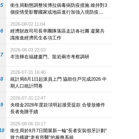
5
衛生局動態調整埃博拉病毒病防疫措施 維持對3
個疫情受影響國家或地區進行加強入境防疫措
施
2026-08-02 11:04
6
經濟財政司司長率團隊落區走訪各社團 凝聚共
識推進經濟民生各項工作
2026-08-03 22:03
7
岑浩輝在福建廈門、龍岩兩市考察調研
2026-07-31 16:40
8
統計局8月1日起派員上門 協助住戶完成2026 中
期人口統計問卷
2026-07-31 12:47
9
央積金2026年度款項明起接受提款 合發放條件
長者免辦手續
2026-08-06 10:17
10
衛生局於8月7日開展新一輪“長者安裝假牙計劃”
致力構建“老有所醫”的服務系統