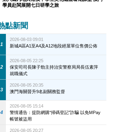
學員赴閩展開七日研學之旅
熱點新聞
2026-08-03 09:01
1
新城A區A1至A4及A12地段經屋單位售價公佈
2026-08-05 22:25
2
保安司司長陳子勁主持治安警察局局長伍素萍
就職儀式
2026-08-05 20:35
3
澳門海關晉升9名副關務監督
2026-08-05 15:14
4
警情通告：提防網購“掃碼登記”詐騙 以免MPay
帳號被盜用
2026-08-05 20:27