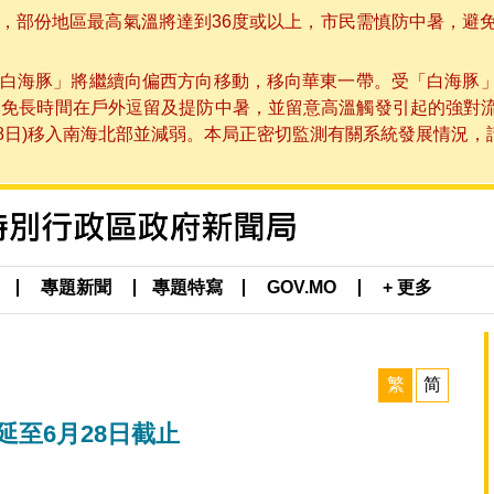
部份地區最高氣溫將達到36度或以上，市民需慎防中暑，避免在烈
白海豚」將繼續向偏西方向移動，移向華東一帶。受「白海豚
避免長時間在戶外逗留及提防中暑，並留意高溫觸發引起的強對
8日)移入南海北部並減弱。本局正密切監測有關系統發展情況，請市
專題新聞
專題特寫
GOV.MO
+ 更多
繁
简
延至6月28日截止