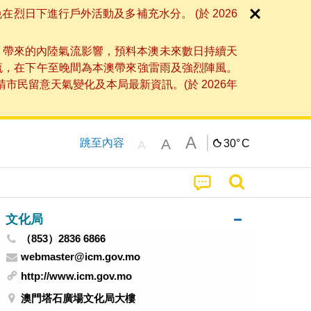
日下進行戶外活動及多補充水分。 (於 2026
」帶來的內陸氣流影響，預料本澳未來數日持續天
流，在下午至晚間為本澳帶來強雷雨及強烈陣風。
民留意天氣變化及本局最新資訊。(於 2026年
A
A
跳至內容
30°
C
A
文化局
（853）2836 6866
webmaster@icm.gov.mo
http://www.icm.gov.mo
澳門塔石廣場文化局大樓