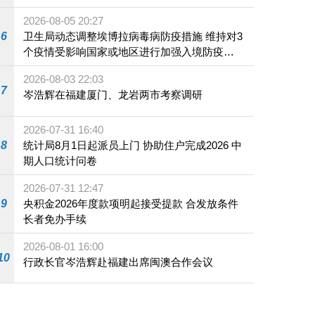
2026-08-05 20:27
6
卫生局动态调整埃博拉病毒病防疫措施 维持对3
个疫情受影响国家或地区进行加强入境防疫措
施
2026-08-03 22:03
7
岑浩辉在福建厦门、龙岩两市考察调研
2026-07-31 16:40
8
统计局8月1日起派员上门 协助住户完成2026 中
期人口统计问卷
2026-07-31 12:47
9
央积金2026年度款项明起接受提款 合发放条件
长者免办手续
2026-08-01 16:00
10
行政长官岑浩辉赴福建出席闽澳合作会议