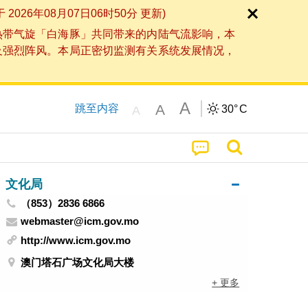
6年08月07日06时50分 更新)
热带气旋「白海豚」共同带来的内陆气流影响，本
及强烈阵风。本局正密切监测有关系统发展情况，
A
A
跳至内容
30°
C
A
文化局
（853）2836 6866
webmaster@icm.gov.mo
http://www.icm.gov.mo
澳门塔石广场文化局大楼
+ 更多