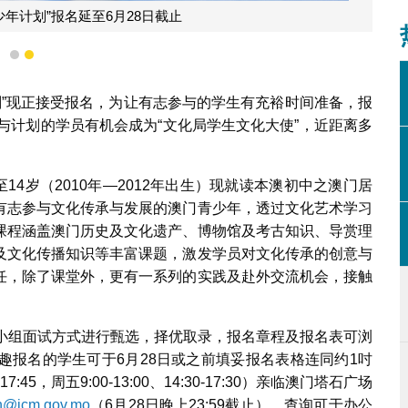
少年计划”报名延至6月28日截止
1
2
计划”现正接受报名，为让有志参与的学生有充裕时间准备，报
，参与计划的学员有机会成为“文化局学生文化大使”，近距离多
14岁（2010年—2012年出生）现就读本澳初中之澳门居
有志参与文化传承与发展的澳门青少年，透过文化艺术学习
课程涵盖澳门历史及文化遗产、博物馆及考古知识、导赏理
及文化传播知识等丰富课题，激发学员对文化传承的创意与
任，除了课堂外，更有一系列的实践及赴外交流机会，接触
过小组面试方式进行甄选，择优取录，报名章程及报名表可浏
趣报名的学生可于6月28日或之前填妥报名表格连同约1吋
7:45，周五9:00-13:00、14:30-17:30）亲临澳门塔石广场
th@icm.gov.mo
（6月28日晚上23:59截止）。查询可于办公