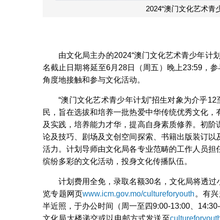
2024“澳门文化艺术青
由文化局主办的2024“澳门文化艺术青少年
名截止日期将延至6月28日（周五）晚上23:59
角度地接触和参与文化活动。
“澳门文化艺术青少年计划”招生对象为介乎12至
民，旨在选拔和培养一批热爱中华传统优秀文化，
及实践，培养能力才华，提高自身素质修养。初阶
论及技巧、剧场及文创空间探索、书籍出版装订以
活力。计划导师由文化局各专业范畴的工作人员担
缤纷多彩的文化活动，投身文化传播队伍。
计划费用全免，录取名额30名，文化局将透
览专题网页
www.icm.gov.mo/cultureforyouth
。有兴
半近照，于办公时间（周一至四9:00-13:00、14:30-1
文化局大楼递交或以电邮方式发送至
cultureforyou