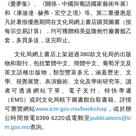
《憂夢集》、《關係 - 中國與葡語國家藝術年展》
和《康迪達· 赫弗 - 宏空之境》等。第二重優惠是
凡於暑假優惠期間在文化局網上書店購買圖書（按
每宗交易計算），均可獲贈精美益隆炮竹廠書籤乙
套，多買多送，送完即止。
文化局網上書店上架超過380款文化局的出版
物和期刊，包括繁體中文、簡體中文、葡萄牙文及
英文語種出版物，類型豐富多元，涵蓋歷史、文
學、視覺展覽、表演藝術、文化及學術研究等。讀
者可透過網站下單、電子支付、特快專遞
（EMS）或到文化局轄下圖書館自取書籍。詳情
可瀏覽網站
www.icm.gov.mo/bookshop
，或於辦
公時間致電8399 6220或電郵至
publications@ic
m.gov.mo
查詢。