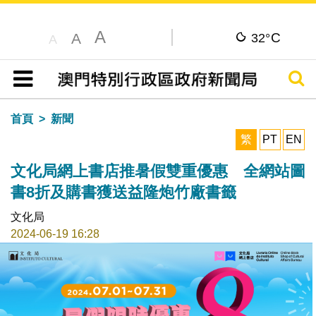
A
C
A
32°
A
搜尋
目錄
首頁
新聞
繁
PT
EN
文化局網上書店推暑假雙重優惠 全網站圖
書8折及購書獲送益隆炮竹廠書籤
文化局
2024-06-19 16:28