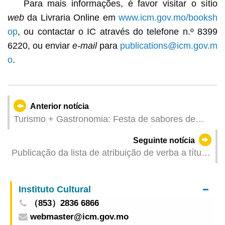
Para mais informações, é favor visitar o sítio
web
da Livraria Online em
www.icm.gov.mo/booksh
op
, ou contactar o IC através do telefone n.º 8399
6220, ou enviar
e-mail
para
publications@icm.gov.m
o
.
Anterior notícia
Turismo + Gastronomia: Festa de sabores de
cinco Cidades Criativas de Gastronomia da
Seguinte notícia
Europa, África e Oceânia nas Demonstrações de
Publicação da lista de atribuição de verba a título
Cidades de Gastronomia
de repartição extraordinária de saldos
orçamentais do Regime de Previdência Central
Instituto Cultural
não Obrigatório para o ano de 2024
（853）2836 6866
webmaster@icm.gov.mo