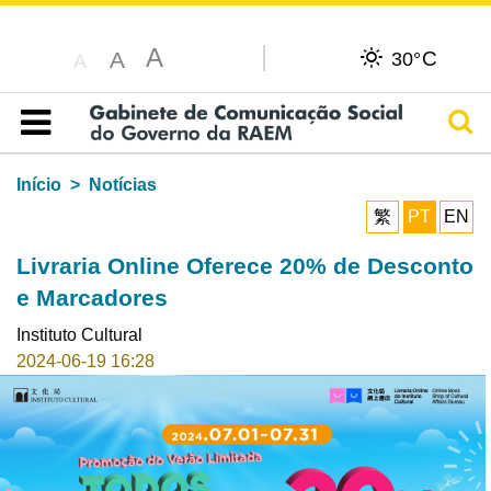
A
C
A
30°
A
Pesq
Índice
Início
Notícias
繁
PT
EN
Livraria Online Oferece 20% de Desconto
e Marcadores
Instituto Cultural
2024-06-19 16:28