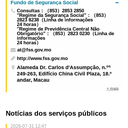
Fundo de Segurança Social
Consultas：（853）2853 2850
"Regime da Segurança Social"：（853）
2823 8238（Linha de informações
24 horas）
"Regime de Previdência Central Não
Obrigatório"：（853）2823 0230（Linha de
informações
24 horas）
at@fss.gov.mo
http://www.fss.gov.mo
os
Alameda Dr. Carlos d'Assumpção, n.
249-263, Edifício China Civil Plaza, 18.º
andar, Macau
+ mais
Notícias dos serviços públicos
2026-07-31 12:47