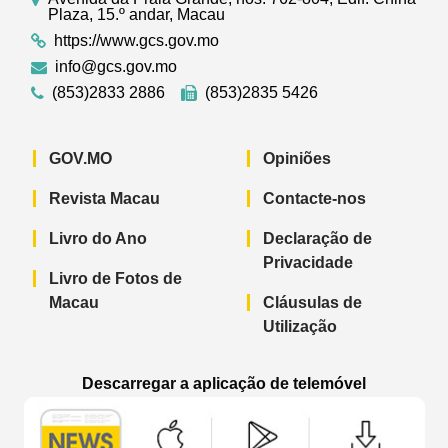
Plaza, 15.º andar, Macau
https://www.gcs.gov.mo
info@gcs.gov.mo
(853)2833 2886
(853)2835 5426
GOV.MO
Opiniões
Revista Macau
Contacte-nos
Livro do Ano
Declaração de
Privacidade
Livro de Fotos de
Macau
Cláusulas de
Utilização
Descarregar a aplicação de telemóvel
Aplicação de telemóvel “Notícias do G
Aplicação de telemóvel “
Aplicação 