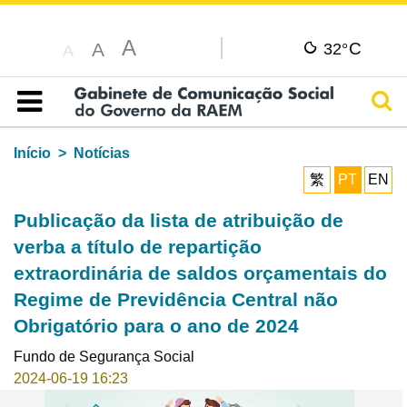
A
C
A
32°
A
Pesq
Índice
Início
Notícias
繁
PT
EN
Publicação da lista de atribuição de
verba a título de repartição
extraordinária de saldos orçamentais do
Regime de Previdência Central não
Obrigatório para o ano de 2024
Fundo de Segurança Social
2024-06-19 16:23