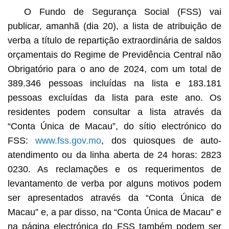
O Fundo de Segurança Social (FSS) vai
Cartaz sobre a atribuição de verba a título de repartição
extraordinária de saldos orçamentais para o ano de 2024
publicar, amanhã (dia 20), a lista de atribuição de
verba a título de repartição extraordinária de saldos
orçamentais do Regime de Previdência Central não
Obrigatório para o ano de 2024, com um total de
389.346 pessoas incluídas na lista e 183.181
pessoas excluídas da lista para este ano. Os
residentes podem consultar a lista através da
“Conta Única de Macau”, do sítio electrónico do
FSS:
www.fss.gov.mo
, dos quiosques de auto-
atendimento ou da linha aberta de 24 horas: 2823
0230. As reclamações e os requerimentos de
levantamento de verba por alguns motivos podem
ser apresentados através da “Conta Única de
Macau” e, a par disso, na “Conta Única de Macau” e
na página electrónica do FSS também podem ser