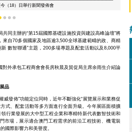
壇今（18）日舉行新聞發佈會
1
2
3
4
共同主辦的“第15屆國際基礎設施投資與建設高峰論壇”將
，來自70多個國家及地區逾3,500全球基建範疇的政、商精
 數智聯通”主題，200多場專題及配套活動以及8,000平
中國對外承包工程商會會長房秋晨及貿促局主席余雨生介紹論
展品
權威發佈”功能定位同時，近年不斷強化“展覽展示和業務促
示方式、配套活動等多方面進行全面升級。今年展區面積擴
引領行業發展的大中型工程企業和專精特新代表數智技術和
門市場，展示適合澳門工程需求的前沿工程技術、機電裝
牌的國際影響力和美譽度。