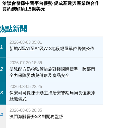
洽談會發揮中葡平台優勢 促成基建與產業鏈合作
簽約總額約1.5億美元
熱點新聞
2026-08-03 09:01
1
新城A區A1至A4及A12地段經屋單位售價公佈
2026-07-30 18:39
2
嬰兒配方奶粉監管措施對接國際標準 跨部門
全力保障嬰幼兒健康及食品安全
2026-08-05 22:25
3
保安司司長陳子勁主持治安警察局局長伍素萍
就職儀式
2026-08-05 20:35
4
澳門海關晉升9名副關務監督