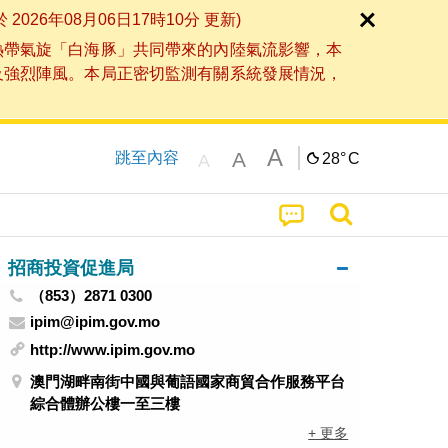
6年08月06日17時10分 更新)
熱帶氣旋「白海豚」共同帶來的內陸氣流影響，本
及強烈陣風。本局正密切監測有關系統發展情況，
A
A
跳至內容
28°
C
A
招商投資促進局
（853）2871 0300
ipim@ipim.gov.mo
http://www.ipim.gov.mo
澳門湖畔南街中國與葡語國家商貿合作服務平台
綜合體辦公樓一至三樓
+ 更多