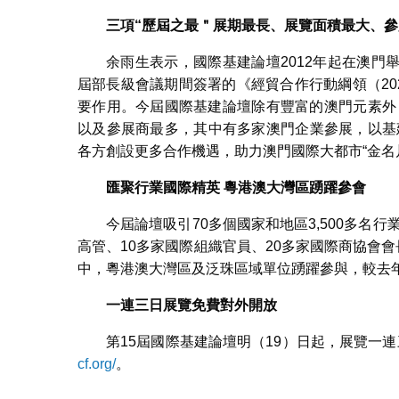
三項“歷屆之最＂展期最長、展覽面積最大、
余雨生表示，國際基建論壇2012年起在澳
屆部長級會議期間簽署的《經貿合作行動綱領（20
要作用。今屆國際基建論壇除有豐富的澳門元素外
以及參展商最多，其中有多家澳門企業參展，以基建
各方創設更多合作機遇，助力澳門國際大都市“金名
匯聚行業國際精英
粵港澳大灣區踴躍參會
今屆論壇吸引70多個國家和地區3,500多名
高管、10多家國際組織官員、20多家國際商協會
中，粵港澳大灣區及泛珠區域單位踴躍參與，較去
一連三日展覽免費對外開放
第15屆國際基建論壇明（19）日起，展覽一
cf.org/
。