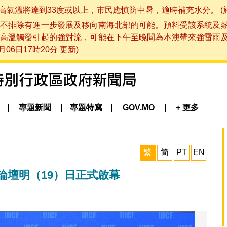
將達到33度或以上，市民應慎防中暑，適時補充水分。 (於 202
不排除有進一步發展及移向南海北部的可能。預料受該系統及
高溫觸發引起的強對流，可能在下午至晚間為本澳帶來強雷雨
06日17時20分 更新)
專題新聞
專題特寫
GOV.MO
+ 更多
繁
简
PT
EN
論壇明（19）日正式啟幕