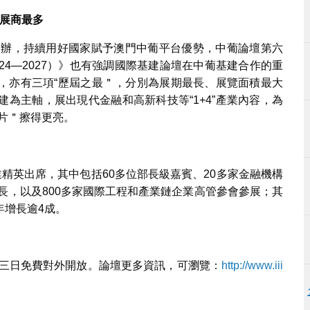
參展商最多
門舉辦，持續用好國家賦予澳門中葡平台優勢，中葡論壇第六
24—2027）》也有強調國際基建論壇在中葡基建合作的重
，亦有三項“歷屆之最＂，分別為展期最長、展覽面積最大
為主軸，展出現代金融和高新科技等“1+4”產業內容，為
片＂擦得更亮。
行業精英出席，其中包括60多位部長級嘉賓、20多家金融機構
會長，以及800多家國際工程和產業鏈企業高管參會參展；其
年增長逾4成。
連三日免費對外開放。論壇更多資訊，可瀏覽：
http://www.iii