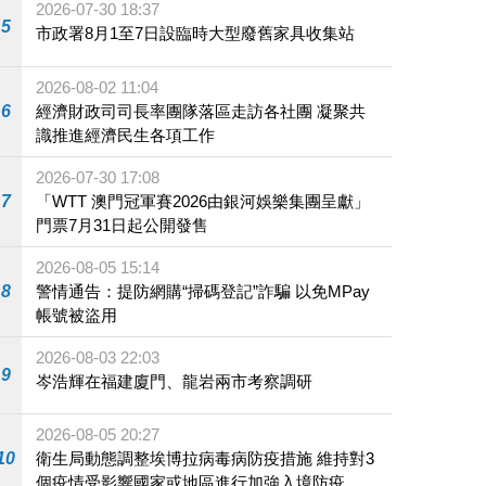
2026-07-30 18:37
5
市政署8月1至7日設臨時大型廢舊家具收集站
2026-08-02 11:04
6
經濟財政司司長率團隊落區走訪各社團 凝聚共
識推進經濟民生各項工作
2026-07-30 17:08
7
「WTT 澳門冠軍賽2026由銀河娛樂集團呈獻」
門票7月31日起公開發售
2026-08-05 15:14
8
警情通告：提防網購“掃碼登記”詐騙 以免MPay
帳號被盜用
2026-08-03 22:03
9
岑浩輝在福建廈門、龍岩兩市考察調研
2026-08-05 20:27
10
衛生局動態調整埃博拉病毒病防疫措施 維持對3
個疫情受影響國家或地區進行加強入境防疫措