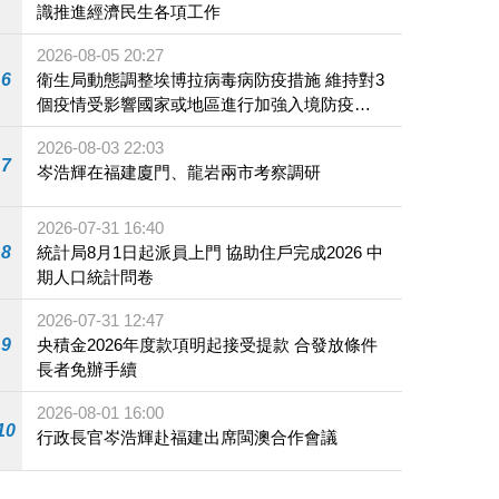
識推進經濟民生各項工作
2026-08-05 20:27
6
衛生局動態調整埃博拉病毒病防疫措施 維持對3
個疫情受影響國家或地區進行加強入境防疫措
施
2026-08-03 22:03
7
岑浩輝在福建廈門、龍岩兩市考察調研
2026-07-31 16:40
8
統計局8月1日起派員上門 協助住戶完成2026 中
期人口統計問卷
2026-07-31 12:47
9
央積金2026年度款項明起接受提款 合發放條件
長者免辦手續
2026-08-01 16:00
10
行政長官岑浩輝赴福建出席閩澳合作會議