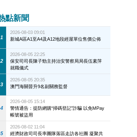
熱點新聞
2026-08-03 09:01
1
新城A區A1至A4及A12地段經屋單位售價公佈
2026-08-05 22:25
2
保安司司長陳子勁主持治安警察局局長伍素萍
就職儀式
2026-08-05 20:35
3
澳門海關晉升9名副關務監督
2026-08-05 15:14
4
警情通告：提防網購“掃碼登記”詐騙 以免MPay
帳號被盜用
2026-08-02 11:04
5
經濟財政司司長率團隊落區走訪各社團 凝聚共