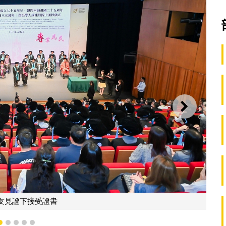
下一則
歐陽瑜司長分別向17位傑出的資深院士頒授院