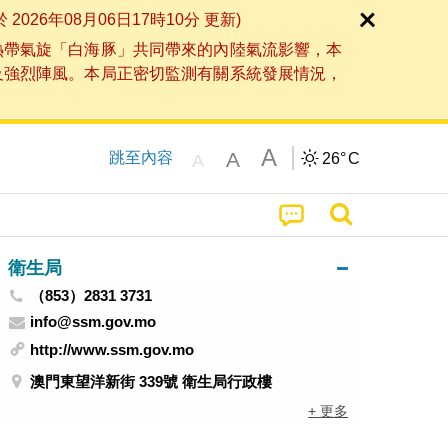
6年08月06日17時10分 更新)
熱帶氣旋「白海豚」共同帶來的內陸氣流影響，本
及強烈陣風。本局正密切監測有關系統發展情況，
A
A
跳至內容
26°
C
A
衛生局
（853）2831 3731
info@ssm.gov.mo
http://www.ssm.gov.mo
澳門東望洋新街 339號 衛生局行政樓
+ 更多