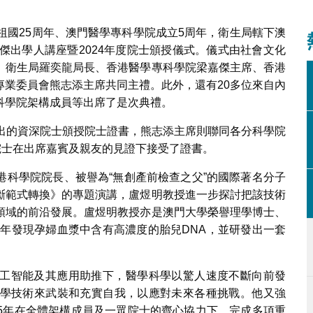
2
3
4
5
6
祖國25周年、澳門醫學專科學院成立5周年，衛生局轄下澳
傑出學人講座暨2024年度院士頒授儀式。儀式由社會文化
、衛生局羅奕龍局長、香港醫學專科學院梁嘉傑主席、香港
專業委員會熊志添主席共同主禮。此外，還有20多位來自內
科學院架構成員等出席了是次典禮。
傑出的資深院士頒授院士證書，熊志添主席則聯同各分科學院
院士在出席嘉賓及親友的見證下接受了證書。
港科學院院長、被譽為“無創產前檢查之父”的國際著名分子
斷範式轉換》的專題演講，盧煜明教授進一步探討把該技術
領域的前沿發展。盧煜明教授亦是澳門大學榮譽理學博士、
7年發現孕婦血漿中含有高濃度的胎兒DNA，並研發出一套
工智能及其應用助推下，醫學科學以驚人速度不斷向前發
學技術來武裝和充實自我，以應對未來各種挑戰。他又強
5年在全體架構成員及一眾院士的齊心協力下，完成多項重