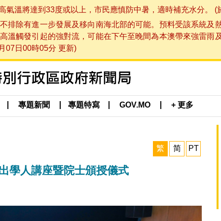
將達到33度或以上，市民應慎防中暑，適時補充水分。 (於 202
不排除有進一步發展及移向南海北部的可能。預料受該系統及
高溫觸發引起的強對流，可能在下午至晚間為本澳帶來強雷雨
07日00時05分 更新)
專題新聞
專題特寫
GOV.MO
+ 更多
繁
简
PT
傑出學人講座暨院士頒授儀式