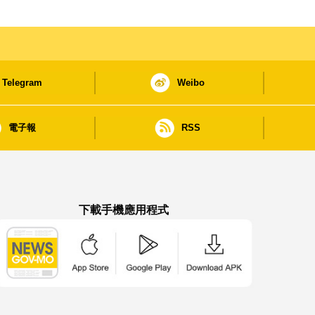
Telegram
Weibo
電子報
RSS
下載手機應用程式
澳門政府新聞 APP - App Store 下載
澳門政府新聞 APP - Google Pla
澳門政府新聞 APP -