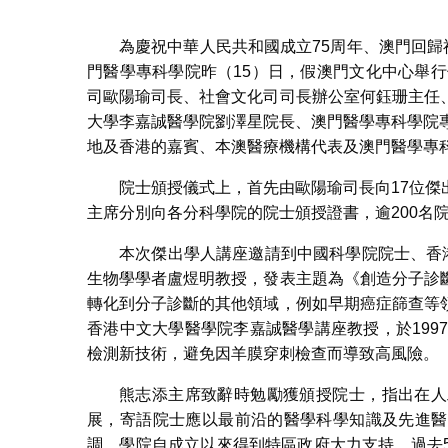
1
為慶祝中華人民共和國成立75周年、澳門回歸
門醫學專科學院昨（15）日，假澳門文化中心舉行
司歐陽瑜司長、社會文化司司長辦公室何鈺珊主任
大學李嘉誠醫學院劉澤星院長、澳門醫學專科學院
地及香港的嘉賓、本澳醫療機構代表及澳門醫學專
院士頒授儀式上，首先由歐陽瑜司長向17位
主席分別向各分科學院的院士頒授證書，逾200名
本次傑出學人講座邀請到中國科學院院士、香
生物學學者盧煜明教授，發表主題為《創造分子診
轉化到分子診斷的其他領域，例如早期癌症篩查等
香港中文大學醫學院李嘉誠醫學講座教授，於199
檢測新技術，避免因羊膜穿刺檢查而導致高風險。
熊志添主席致辭時勉勵獲頒授院士，指出在人
展，寄語院士應以最前沿的醫學科學知識及先進醫
調，學院自成立以來得到特區政府大力支持，過去