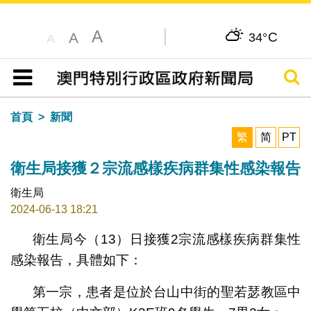
A
C
A
34°
A
搜尋
目錄
首頁
新聞
繁
简
PT
衛生局接獲２宗流感樣疾病群集性感染報告
衛生局
2024-06-13 18:21
衛生局今（13）日接獲2宗流感樣疾病群集性
感染報告，具體如下：
第一宗，患者是位於台山中街的聖若瑟教區中