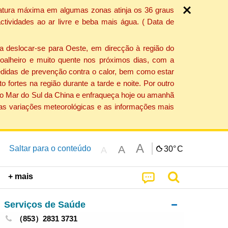
ratura máxima em algumas zonas atinja os 36 graus
tividades ao ar livre e beba mais água. ( Data de
a deslocar-se para Oeste, em direcção à região do
 soalheiro e muito quente nos próximos dias, com a
edidas de prevenção contra o calor, bem como estar
fortes na região durante a tarde e noite. Por outro
 do Mar do Sul da China e enfraqueça hoje ou amanhã
 as variações meteorológicas e as informações mais
A
A
Saltar para o conteúdo
30°
C
A
+ mais
Serviços de Saúde
（853）2831 3731