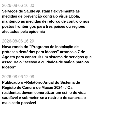
2026-08-06 16:30
Serviços de Saúde ajustam flexivelmente as
medidas de prevenção contra o vírus Ébola,
mantendo as medidas de reforço de controlo nos
postos fronteiriços para três países ou regiões
afectados pela epidemia
2026-08-06 16:29
Nova ronda do “Programa de instalação de
próteses dentárias para idosos” arranca a 7 de
Agosto para construir um sistema de serviços que
assegure o “acesso a cuidados de saúde para os
idosos”
2026-08-06 12:08
Publicado o «Relatório Anual do Sistema de
Registo de Cancro de Macau 2024» / Os
residentes devem concretizar um estilo de vida
saudável e submeter-se a rastreio de cancros o
mais cedo possível