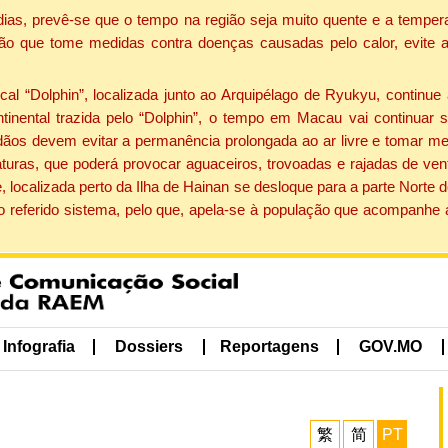
dias, prevê-se que o tempo na região seja muito quente e a tempe
ão que tome medidas contra doenças causadas pelo calor, evite ac
 “Dolphin”, localizada junto ao Arquipélago de Ryukyu, continue 
ntinental trazida pelo “Dolphin”, o tempo em Macau vai continuar
dãos devem evitar a permanência prolongada ao ar livre e tomar m
ras, que poderá provocar aguaceiros, trovoadas e rajadas de vento 
, localizada perto da Ilha de Hainan se desloque para a parte Norte
o referido sistema, pelo que, apela-se à população que acompanhe
Infografia
Dossiers
Reportagens
GOV.MO
繁
简
PT