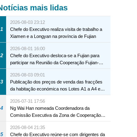
Notícias mais lidas
2026-08-03 23:12
1
Chefe do Executivo realiza visita de trabalho a
Xiamen e a Longyan na província de Fujian
2026-08-01 16:00
2
Chefe do Executivo desloca-se a Fujian para
participar na Reunião da Cooperação Fujian-
Macau
2026-08-03 09:01
3
Publicação dos preços de venda das fracções
da habitação económica nos Lotes A1 a A4 e
A12 da Zona A dos Novos Aterros
2026-07-31 17:56
4
Ng Wai Han nomeada Coordenadora da
Comissão Executiva da Zona de Cooperação
Aprofundada entre Guangdong e Macau em
2026-08-04 21:35
Hengqin
5
Chefe do Executivo reúne-se com dirigentes da