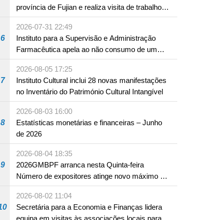
província de Fujian e realiza visita de trabalho
em Fuzhou
2026-07-31 22:49
6
Instituto para a Supervisão e Administração
Farmacêutica apela ao não consumo de um
produto com substâncias medicamentosas
2026-08-05 17:25
ocidentais
7
Instituto Cultural inclui 28 novas manifestações
no Inventário do Património Cultural Intangível
2026-08-03 16:00
8
Estatísticas monetárias e financeiras – Junho
de 2026
2026-08-04 18:35
9
2026GMBPF arranca nesta Quinta-feira
Número de expositores atinge novo máximo em
18 anos
2026-08-02 11:04
10
Secretária para a Economia e Finanças lidera
equipa em visitas às associações locais para